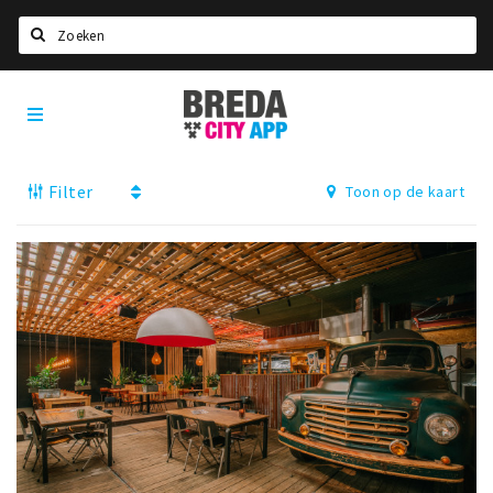
Zoeken
Breda
Home
City
App
Agenda
Filter
Toon op de kaart
Deals
Party pics
Nieuws, interviews & blogs
Eten
Drinken
Slapen
Recreatief
Winkels