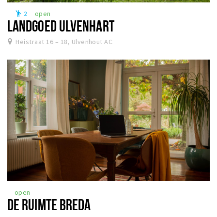
2
open
emoji_people
LANDGOED ULVENHART
Heistraat 16 – 18, Ulvenhout AC
open
DE RUIMTE BREDA