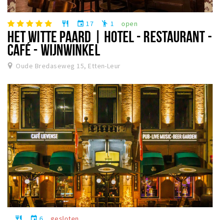
17
1
open
restaurant
event
emoji_people
HET WITTE PAARD | HOTEL - RESTAURANT -
CAFÉ - WIJNWINKEL
Oude Bredaseweg 15, Etten-Leur
6
gesloten
restaurant
event