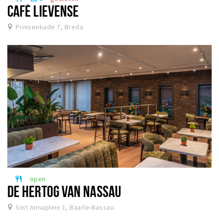
CAFÉ LIEVENSE
Prinsenkade 7, Breda
open
restaurant
DE HERTOG VAN NASSAU
Sint Annaplein 1, Baarle-Nassau