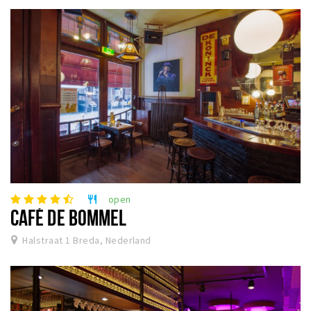
open
restaurant
CAFÉ DE BOMMEL
Halstraat 1 Breda, Nederland