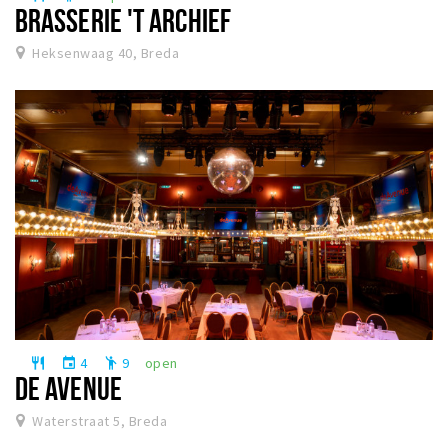
BRASSERIE 'T ARCHIEF
Heksenwaag 40, Breda
4
9
open
restaurant
event
emoji_people
DE AVENUE
Waterstraat 5, Breda