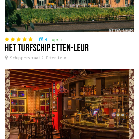
4
open
event
HET TURFSCHIP ETTEN-LEUR
Schipperstraat 2, Etten-Leur