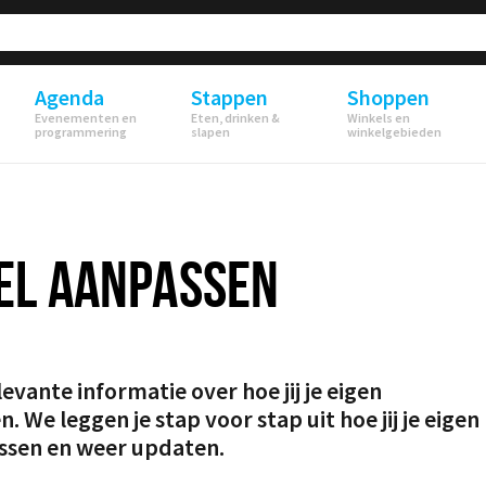
Agenda
Stappen
Shoppen
Evenementen en
Eten, drinken &
Winkels en
programmering
slapen
winkelgebieden
EL AANPASSEN
levante informatie over hoe jij je eigen
 We leggen je stap voor stap uit hoe jij je eigen
ssen en weer updaten.