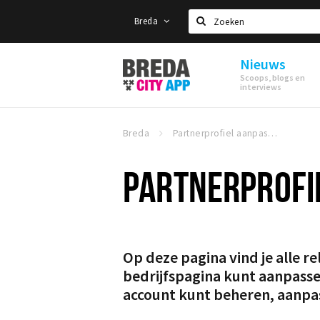
Breda
Zoeken
Nieuws
Stappen
Scoops, blogs en
&
interviews
Shoppen
Breda
Breda
Partnerprofiel aanpassen
PARTNERPROFI
Op deze pagina vind je alle re
bedrijfspagina kunt aanpassen.
account kunt beheren, aanpa