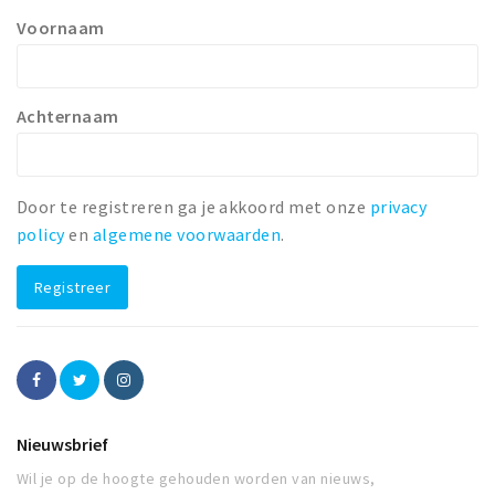
Voornaam
Winkelgebieden
Parkeren
Achternaam
Bezienswaardigheden
Musea, theaters & podia
Uitjes & activiteiten
Door te registreren ga je akkoord met onze
privacy
Toeristische routes
policy
en
algemene voorwaarden
.
Natuurgebieden
Registreer
Baroniepoorten
Sport
Privacy
Nieuwsbrief
Inloggen
Wil je op de hoogte gehouden worden van nieuws,