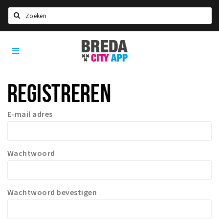
Zoeken
Breda
Home
City
App
Agenda
REGISTREREN
Deals
Party pics
E-mail adres
Nieuws, interviews & blogs
Eten
Wachtwoord
Drinken
Slapen
Recreatief
Wachtwoord bevestigen
Winkels