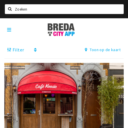
Zoeken
Breda
Home
City
App
Agenda
Filter
Toon op de kaart
Deals
Party pics
Nieuws, interviews & blogs
Eten
Drinken
Slapen
Recreatief
Winkels