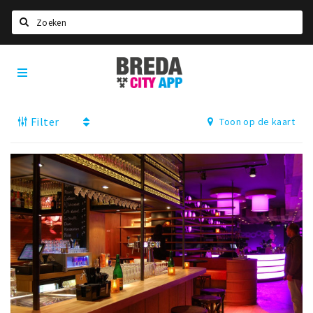
Zoeken
Breda
Home
City
App
Agenda
Filter
Toon op de kaart
Deals
Party pics
Nieuws, interviews & blogs
Eten
Drinken
Slapen
Recreatief
Winkels