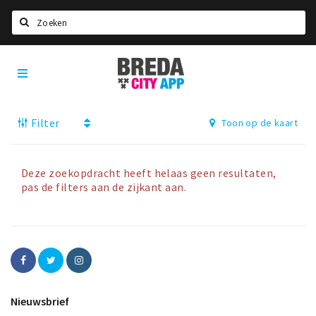
Zoeken
Breda
Home
City
App
Agenda
Filter
Toon op de kaart
Deals
Party pics
Nieuws, interviews & blogs
Deze zoekopdracht heeft helaas geen resultaten,
pas de filters aan de zijkant aan.
Eten
Drinken
Slapen
Recreatief
Nieuwsbrief
Winkels