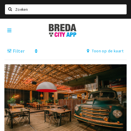
Zoeken
Breda
Home
City
App
Agenda
Filter
Toon op de kaart
Deals
Party pics
Nieuws, interviews & blogs
Eten
Drinken
Slapen
Recreatief
Winkels