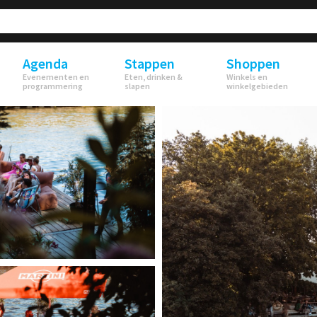
Agenda
Stappen
Shoppen
Evenementen en
Eten, drinken &
Winkels en
programmering
slapen
winkelgebieden