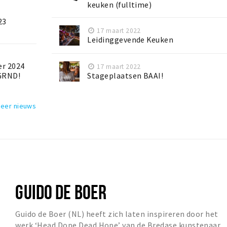
keuken (fulltime)
23
17 maart 2022
Leidinggevende Keuken
er 2024
17 maart 2022
YGRND!
Stageplaatsen BAAI!
meer nieuws
GUIDO DE BOER
Guido de Boer (NL) heeft zich laten inspireren door het
werk ‘Head Dope Dead Hope’ van de Bredase kunstenaar