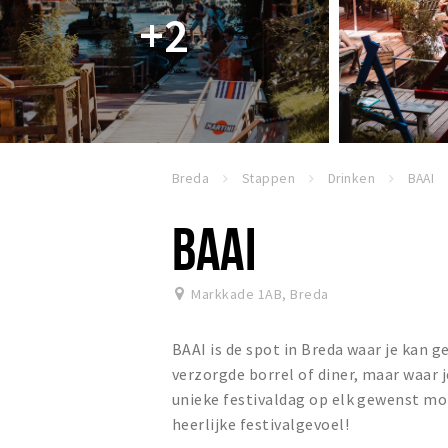
+2
Breda
Stappen
Drinken
BAAI
BAAI
Markkade 1AB
,
Breda
BAAI is de spot in Breda waar je kan 
verzorgde borrel of diner, maar waar 
unieke festivaldag op elk gewenst mom
heerlijke festivalgevoel!