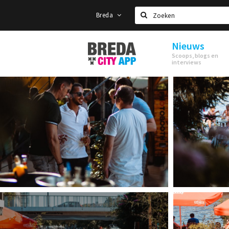
Breda
Zoeken
Nieuws
Stappen
Scoops, blogs en
&
interviews
Shoppen
Breda