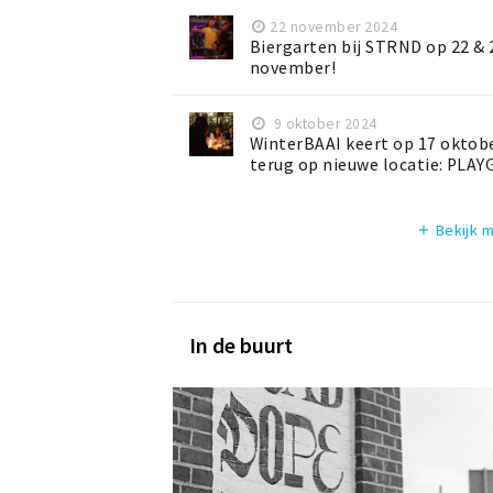
22 november 2024
Biergarten bij STRND op 22 & 
november!
9 oktober 2024
WinterBAAI keert op 17 oktob
terug op nieuwe locatie: PLA
Bekijk 
add
In de buurt