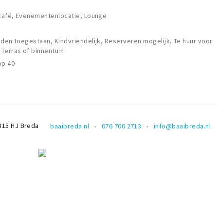
lcafé, Evenementenlocatie, Lounge
nden toegestaan, Kindvriendelijk, Reserveren mogelijk, Te huur voor
Terras of binnentuin
op 40
815 HJ
Breda
baaibreda.nl
076 700 2713
info@baaibreda.nl