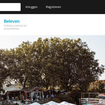
Inloggen
Registreren
Beleven
Cultuur, natuur en
activiteiten