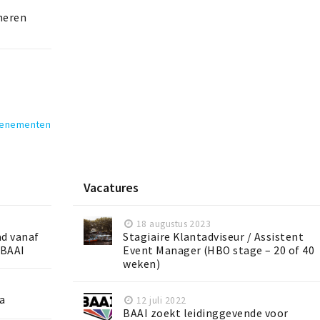
ineren
venementen
Vacatures
18 augustus 2023
ad vanaf
Stagiaire Klantadviseur / Assistent
 BAAI
Event Manager (HBO stage – 20 of 40
weken)
da
12 juli 2022
BAAI zoekt leidinggevende voor