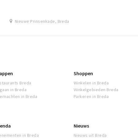
buurt: zeelieden, recreanten en passerende gez...
Nieuwe Prinsenkade, Breda
appen
Shoppen
staurants Breda
Winkelen in Breda
tgaan in Breda
Winkelgebieden Breda
ernachten in Breda
Parkeren in Breda
enda
Nieuws
enementen in Breda
Nieuws uit Breda