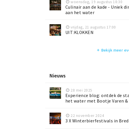
woensdag, 19 augustus 18:30
Culinair aan de kade - Uniek d
aan het water
vrijdag, 21 augustus 17:00
UIT:KLOKKEN
Bekijk meer e
add
Nieuws
28 mei 2025
Experience blog: ontdek de st
het water met Bootje Varen &
22 november 2024
3 X Winterbierfestivals in Bre