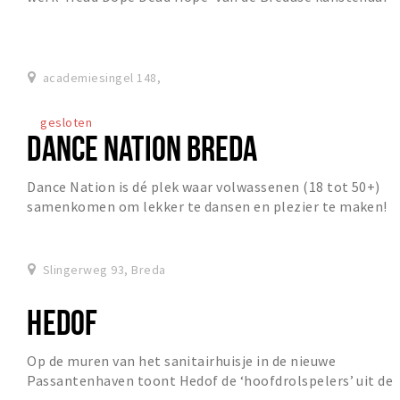
Pieter Laurens Mol die verderop in de Spo...
academiesingel 148,
gesloten
DANCE NATION BREDA
Dance Nation is dé plek waar volwassenen (18 tot 50+)
samenkomen om lekker te dansen en plezier te maken!
Of je nu een beginner bent of al wat ervarin...
Slingerweg 93, Breda
HEDOF
Op de muren van het sanitairhuisje in de nieuwe
Passantenhaven toont Hedof de ‘hoofd­rolspelers’ uit de