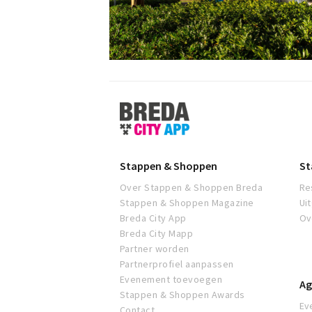
Stappen
&
Shoppen
Breda
Stappen & Shoppen
St
Over Stappen & Shoppen Breda
Re
Stappen & Shoppen Magazine
Ui
Breda City App
Ov
Breda City Mapp
Partner worden
Partnerprofiel aanpassen
Evenement toevoegen
Ag
Stappen & Shoppen Awards
Ev
Contact