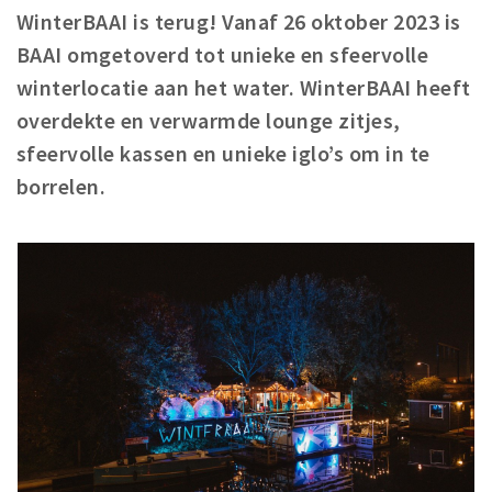
WinterBAAI is terug! Vanaf 26 oktober 2023 is
Winkelgebieden
BAAI omgetoverd tot unieke en sfeervolle
Parkeren
winterlocatie aan het water. WinterBAAI heeft
overdekte en verwarmde lounge zitjes,
Bezienswaardigheden
sfeervolle kassen en unieke iglo’s om in te
Musea, theaters & podia
borrelen.
Uitjes & activiteiten
Toeristische routes
Natuurgebieden
Baroniepoorten
Sport
Privacy
Inloggen