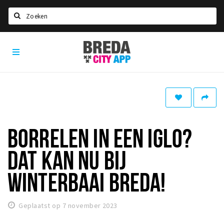
Zoeken
Breda
Home
City
App
Agenda
Deals
Party pics
Nieuws, interviews & blogs
BORRELEN IN EEN IGLO?
Eten
DAT KAN NU BIJ
Drinken
WINTERBAAI BREDA!
Slapen
Recreatief
Geplaatst op 7 november 2023
Winkels