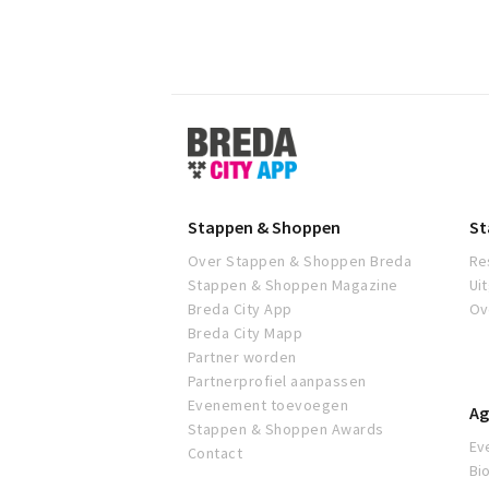
Stappen
&
Shoppen
Breda
Stappen & Shoppen
St
Over Stappen & Shoppen Breda
Re
Stappen & Shoppen Magazine
Ui
Breda City App
Ov
Breda City Mapp
Partner worden
Partnerprofiel aanpassen
Evenement toevoegen
Ag
Stappen & Shoppen Awards
Ev
Contact
Bi