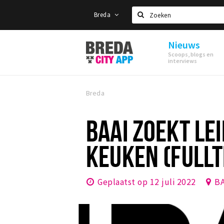
Breda
Zoeken
Nieuws
Stappen
Scoops, blogs en
&
interviews
Shoppen
Breda
Breda
BAAI ZOEKT LE
KEUKEN (FULLT
Geplaatst op 12 juli 2022
B