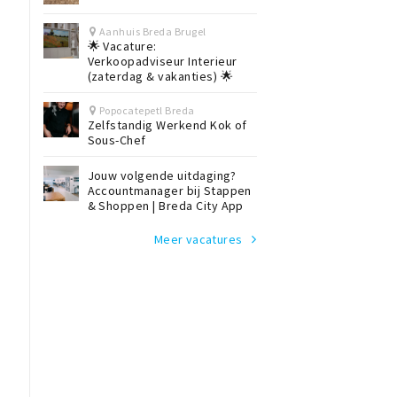
Aanhuis Breda Brugel
🌟 Vacature:
Verkoopadviseur Interieur
(zaterdag & vakanties) 🌟
Popocatepetl Breda
Zelfstandig Werkend Kok of
Sous-Chef
Jouw volgende uitdaging?
Accountmanager bij Stappen
& Shoppen | Breda City App
Meer vacatures