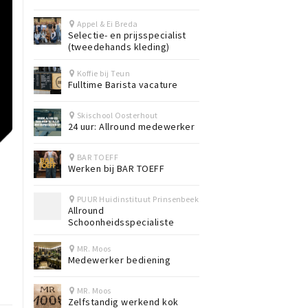
Appel & Ei Breda
Selectie- en prijsspecialist
(tweedehands kleding)
Koffie bij Teun
Fulltime Barista vacature
Skischool Oosterhout
24 uur: Allround medewerker
BAR TOEFF
Werken bij BAR TOEFF
PUUR Huidinstituut Prinsenbeek
Allround
Schoonheidsspecialiste
MR. Moos
Medewerker bediening
MR. Moos
Zelfstandig werkend kok