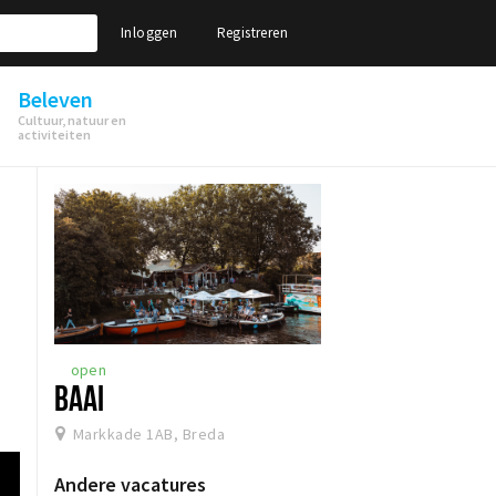
Inloggen
Registreren
Beleven
Cultuur, natuur en
activiteiten
open
BAAI
Markkade 1AB, Breda
Andere vacatures