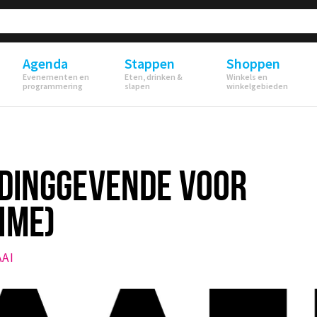
Agenda
Stappen
Shoppen
Evenementen en
Eten, drinken &
Winkels en
programmering
slapen
winkelgebieden
IDINGGEVENDE VOOR
IME)
AAI