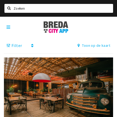
Zoeken
Breda
Home
City
App
Agenda
Filter
Toon op de kaart
Deals
Party pics
Nieuws, interviews & blogs
Eten
Drinken
Slapen
Recreatief
Winkels