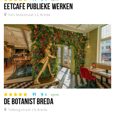
EETCAFÉ PUBLIEKE WERKEN
Sint Annastraat 12, Breda
6
open
restaurant
emoji_people
DE BOTANIST BREDA
Tolburgstraat 19, Breda