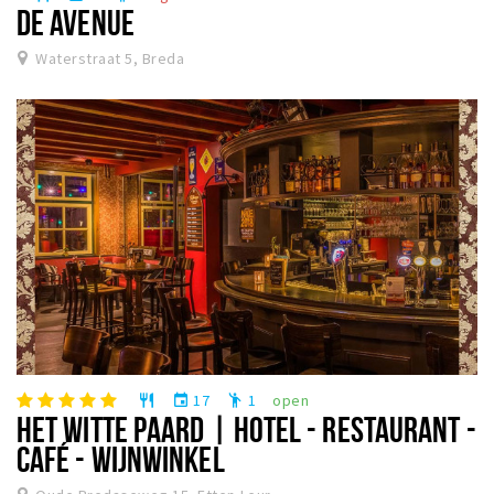
DE AVENUE
Waterstraat 5, Breda
17
1
open
restaurant
event
emoji_people
HET WITTE PAARD | HOTEL - RESTAURANT -
CAFÉ - WIJNWINKEL