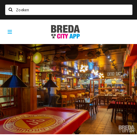
Zoeken
Breda
Home
City
App
Agenda
Deals
Party pics
Nieuws, interviews & blogs
Eten
Drinken
Slapen
Recreatief
Winkels