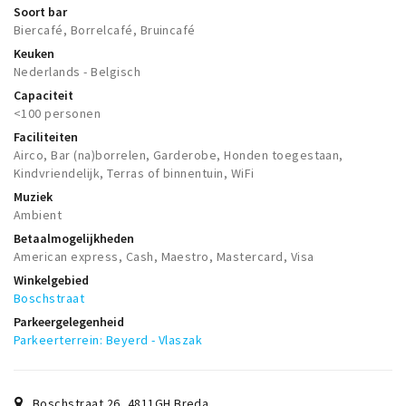
Soort bar
Biercafé, Borrelcafé, Bruincafé
Keuken
Nederlands - Belgisch
Capaciteit
<100 personen
Faciliteiten
Airco, Bar (na)borrelen, Garderobe, Honden toegestaan,
Kindvriendelijk, Terras of binnentuin, WiFi
Muziek
Ambient
Betaalmogelijkheden
American express, Cash, Maestro, Mastercard, Visa
Winkelgebied
Boschstraat
Parkeergelegenheid
Parkeerterrein: Beyerd - Vlaszak
Boschstraat 26
,
4811GH
Breda