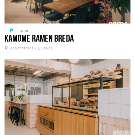
open
restaurant
KAMOME RAMEN BREDA
Boschstraat 23, Breda