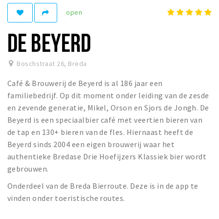
open
Winkelgebieden
Parkeren
DE BEYERD
Bezienswaardigheden
Boschstraat 26
,
Breda
Musea, theaters & podia
Café & Brouwerij de Beyerd is al 186 jaar een
Uitjes & activiteiten
familiebedrijf. Op dit moment onder leiding van de zesde
Toeristische routes
en zevende generatie, Mikel, Orson en Sjors de Jongh. De
Natuurgebieden
Beyerd is een speciaalbier café met veertien bieren van
de tap en 130+ bieren van de fles. Hiernaast heeft de
Baroniepoorten
Beyerd sinds 2004 een eigen brouwerij waar het
Sport
authentieke Bredase Drie Hoefijzers Klassiek bier wordt
gebrouwen.
Privacy
Onderdeel van de Breda Bierroute. Deze is in de app te
vinden onder toeristische routes.
Inloggen