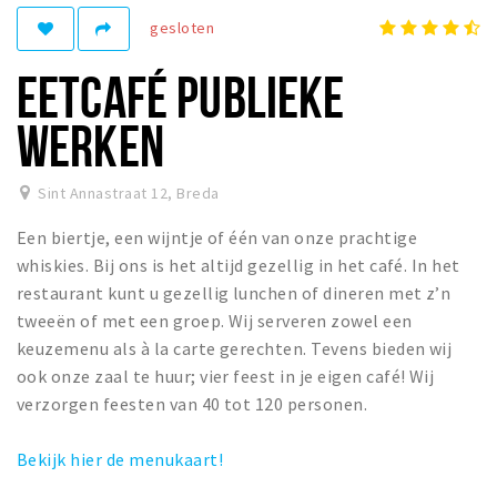
gesloten
Winkelgebieden
Parkeren
EETCAFÉ PUBLIEKE
Bezienswaardigheden
WERKEN
Musea, theaters & podia
Uitjes & activiteiten
Sint Annastraat 12
,
Breda
Toeristische routes
Een biertje, een wijntje of één van onze prachtige
Natuurgebieden
whiskies. Bij ons is het altijd gezellig in het café. In het
restaurant kunt u gezellig lunchen of dineren met z’n
Baroniepoorten
tweeën of met een groep. Wij serveren zowel een
Sport
keuzemenu als à la carte gerechten. Tevens bieden wij
ook onze zaal te huur; vier feest in je eigen café! Wij
Privacy
verzorgen feesten van 40 tot 120 personen.
Inloggen
Bekijk hier de menukaart!