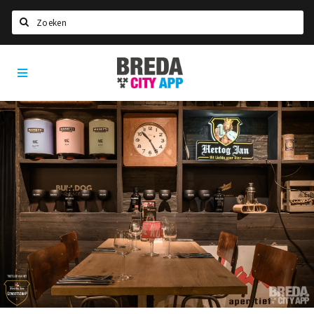
Zoeken
Breda
Home
City
App
Agenda
Deals
Party pics
Nieuws, interviews & blogs
Eten
Drinken
Slapen
Recreatief
Winkels