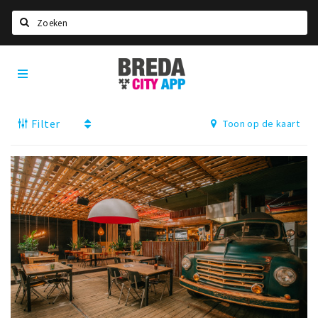
Zoeken
Breda
Home
City
App
Agenda
Filter
Toon op de kaart
Deals
Party pics
Nieuws, interviews & blogs
Eten
Drinken
Slapen
Recreatief
Winkels