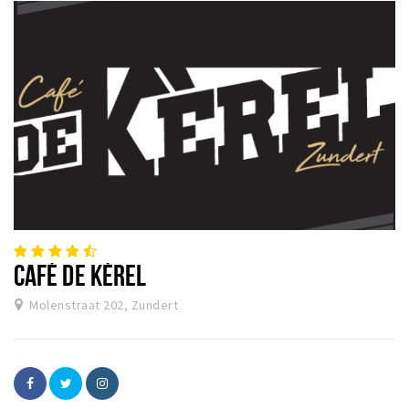
CAFÉ DE KÈREL
Molenstraat 202, Zundert