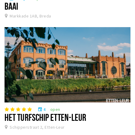
BAAI
Markkade 1AB, Breda
4
open
event
HET TURFSCHIP ETTEN-LEUR
Schipperstraat 2, Etten-Leur