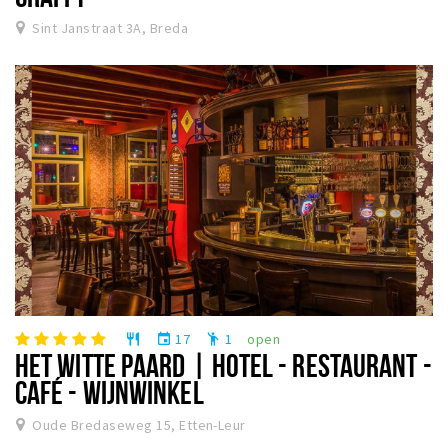
Sint Janstraat 3A, Breda
17
1
open
restaurant
event
emoji_people
HET WITTE PAARD | HOTEL - RESTAURANT -
CAFÉ - WIJNWINKEL
Oude Bredaseweg 15, Etten-Leur