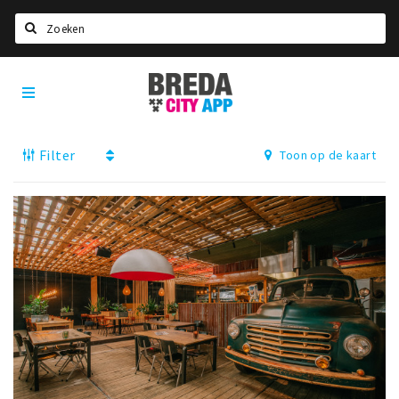
Zoeken
Breda
Home
City
App
Agenda
Filter
Toon op de kaart
Deals
Party pics
Nieuws, interviews & blogs
Eten
Drinken
Slapen
Recreatief
Winkels