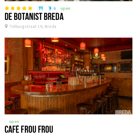
6
open
restaurant
emoji_people
DE BOTANIST BREDA
Tolburgstraat 19, Breda
open
CAFÉ FROU FROU