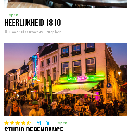
open
HEERLIJKHEID 1810
Raadhuisstraat 49, Rucphen
1
open
restaurant
emoji_people
STUDIO DEPENDANCE