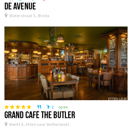
DE AVENUE
Waterstraat 5, Breda
2
open
restaurant
emoji_people
GRAND CAFÉ THE BUTLER
Markt 8, Etten-Leur Netherlands