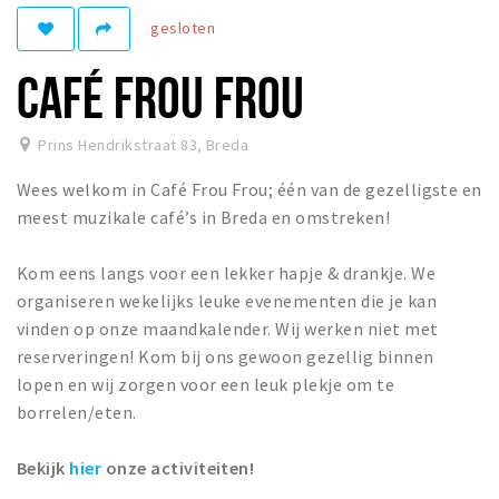
gesloten
Winkelgebieden
Parkeren
CAFÉ FROU FROU
Bezienswaardigheden
Prins Hendrikstraat 83
,
Breda
Musea, theaters & podia
Wees welkom in Café Frou Frou; één van de gezelligste en
Uitjes & activiteiten
meest muzikale café’s in Breda en omstreken!
Toeristische routes
Natuurgebieden
Kom eens langs voor een lekker hapje & drankje. We
organiseren wekelijks leuke evenementen die je kan
Baroniepoorten
vinden op onze maandkalender. Wij werken niet met
Sport
reserveringen! Kom bij ons gewoon gezellig binnen
lopen en wij zorgen voor een leuk plekje om te
Privacy
borrelen/eten.
Inloggen
Bekijk
hier
onze activiteiten!