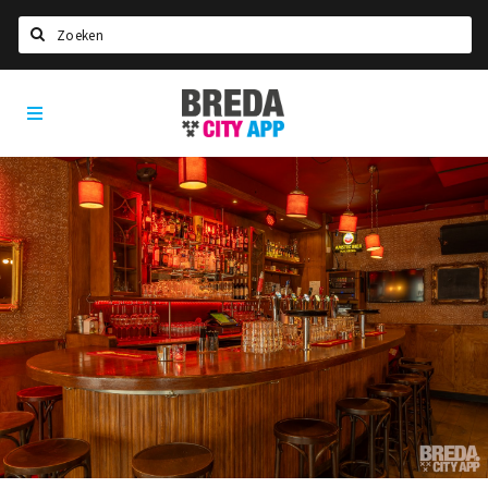
Zoeken
Breda
Home
City
App
Agenda
Deals
Party pics
Nieuws, interviews & blogs
Eten
Drinken
Slapen
Recreatief
Winkels