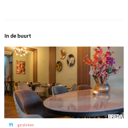
In de buurt
gesloten
restaurant