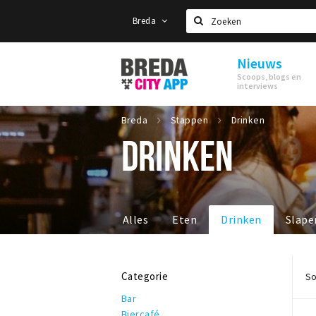
Breda
Zoeken
Nieuws
Stappen
Scoops, blogs en
&
interviews
Shoppen
Breda
Breda
Stappen
Drinken
DRINKEN
Alles
Eten
Drinken
Slape
Categorie
So
Bar
Biercafé