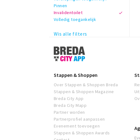
Pinnen
Invalidentoilet
Volledig toegankelijk
Wis alle filters
Stappen
&
Shoppen
Breda
Stappen & Shoppen
St
Over Stappen & Shoppen Breda
Re
Stappen & Shoppen Magazine
Ui
Breda City App
Ov
Breda City Mapp
Partner worden
Partnerprofiel aanpassen
Evenement toevoegen
Ag
Stappen & Shoppen Awards
Ev
Contact