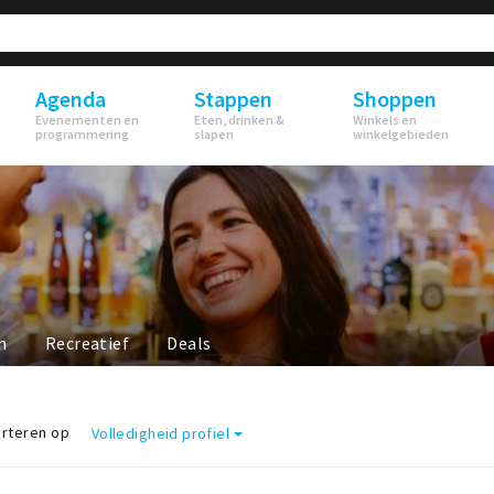
Agenda
Stappen
Shoppen
Evenementen en
Eten, drinken &
Winkels en
programmering
slapen
winkelgebieden
n
Recreatief
Deals
rteren op
Volledigheid profiel