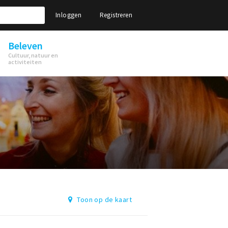
Inloggen
Registreren
Beleven
Cultuur, natuur en
activiteiten
Toon op de kaart