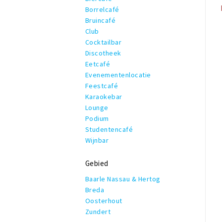
Borrelcafé
Bruincafé
Club
Cocktailbar
Discotheek
Eetcafé
Evenementenlocatie
Feestcafé
Karaokebar
Lounge
Podium
Studentencafé
Wijnbar
Gebied
Baarle Nassau & Hertog
Breda
Oosterhout
Zundert