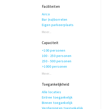
Ambient
Folk
Faciliteiten
Irish
Airco
Bar (na)borrelen
Eigen parkeerplaats
Garderobe
Meer...
Honden toegestaan
Rolstoeltoegankelijk
Capaciteit
Invalidentoilet
<100 personen
Kindvriendelijk
100 - 250 personen
Private dining
250 - 500 personen
Rookruimte
>1000 personen
Reserveren mogelijk
Terras of binnentuin
Meer...
Te huur voor privé gelegenheden
WiFi
Toegankelijkheid
Alle locaties
Entree toegankelijk
Binnen toegankelijk
Verdiepingen toegankelijk