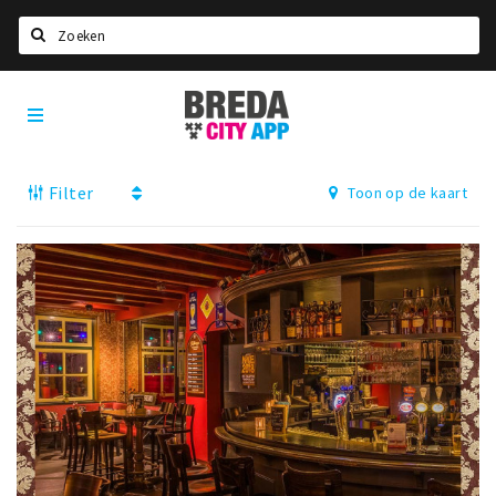
Zoeken
Breda
Home
City
App
Agenda
Filter
Toon op de kaart
Deals
Party pics
Nieuws, interviews & blogs
Eten
Drinken
Slapen
Recreatief
Winkels