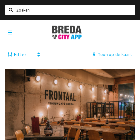
Zoeken
Breda
Home
City
App
Agenda
Filter
Toon op de kaart
Deals
Party pics
Nieuws, interviews & blogs
Eten
Drinken
Slapen
Recreatief
Winkels