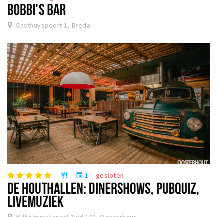
BOBBI'S BAR
Gasthuyspoort 1, Breda
1
gesloten
restaurant
event
DE HOUTHALLEN: DINERSHOWS, PUBQUIZ,
LIVEMUZIEK