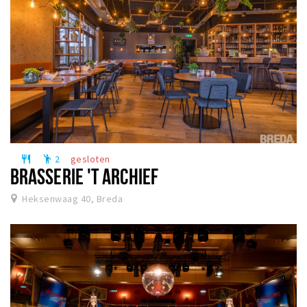
2
gesloten
restaurant
emoji_people
BRASSERIE 'T ARCHIEF
Heksenwaag 40, Breda