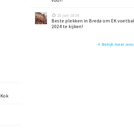
voor!
25 juni 2024
Beste plekken in Breda om EK voetba
2024 te kijken!
Bekijk meer nie
add
 Kok