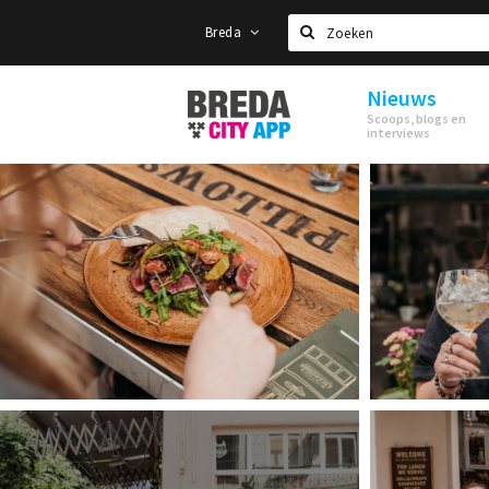
Breda
Zoeken
Nieuws
Stappen
Scoops, blogs en
&
interviews
Shoppen
Breda