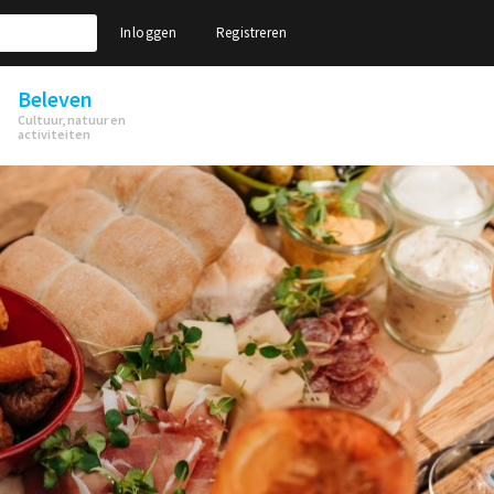
Inloggen
Registreren
Beleven
Cultuur, natuur en
activiteiten