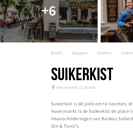
+6
Breda
Stappen
Drinken
Suiker
SUIKERKIST
Havermarkt 2
,
Breda
Suikerkist is dé plek om te lunchen, d
Havermarkt is de Suikerkist de place t
muurschilderingen van Banksy. Suikerk
Gin & Tonic’s.