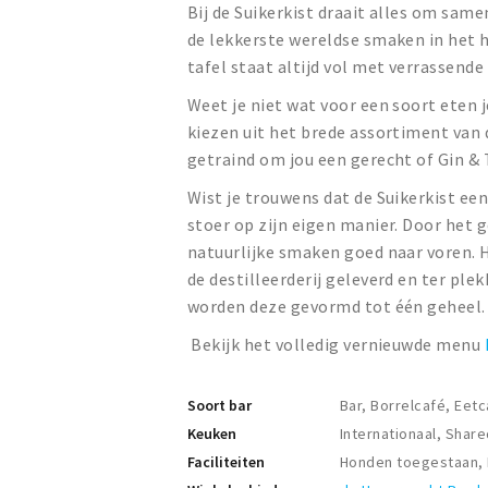
Bij de Suikerkist draait alles om sam
de lekkerste wereldse smaken in het ha
tafel staat altijd vol met verrassend
Weet je niet wat voor een soort eten j
kiezen uit het brede assortiment van d
getraind om jou een gerecht of Gin & T
Wist je trouwens dat de Suikerkist een
stoer op zijn eigen manier. Door het 
natuurlijke smaken goed naar voren. He
de destilleerderij geleverd en ter pl
worden deze gevormd tot één geheel.
Bekijk het volledig vernieuwde menu
Soort bar
Bar, Borrelcafé, Eet
Keuken
Internationaal, Share
Faciliteiten
Honden toegestaan, R