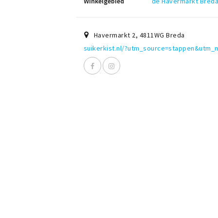
Winkelgebied
de Havermarkt Bred
Havermarkt 2
,
4811WG
Breda
suikerkist.nl/?utm_source=stappen&utm_