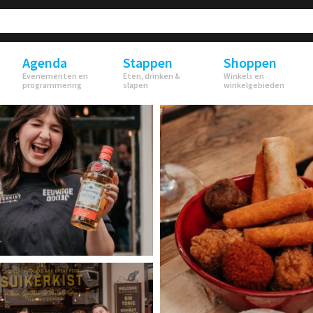
Agenda
Stappen
Shoppen
Evenementen en
Eten, drinken &
Winkels en
programmering
slapen
winkelgebieden