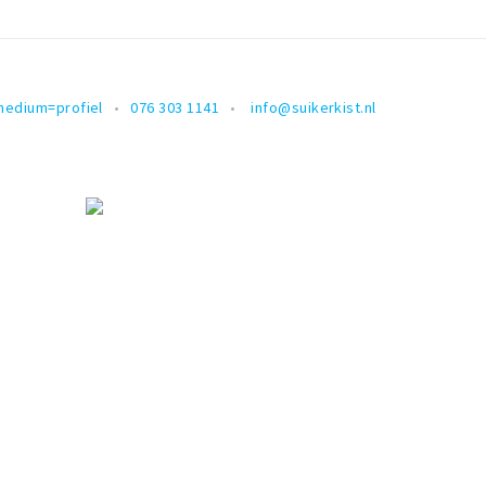
a
medium=profiel
076 303 1141
info@suikerkist.nl