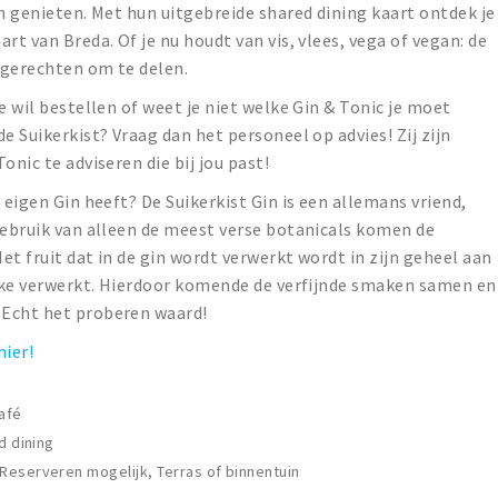
en genieten. Met hun uitgebreide shared dining kaart ontdek je
rt van Breda. Of je nu houdt van vis, vlees, vega of vegan: de
e gerechten om te delen.
e wil bestellen of weet je niet welke Gin & Tonic je moet
e Suikerkist? Vraag dan het personeel op advies! Zij zijn
onic te adviseren die bij jou past!
 eigen Gin heeft? De Suikerkist Gin is een allemans vriend,
gebruik van alleen de meest verse botanicals komen de
t fruit dat in de gin wordt verwerkt wordt in zijn geheel aan
ekke verwerkt. Hierdoor komende de verfijnde smaken samen en
 Echt het proberen waard!
hier!
café
d dining
eserveren mogelijk, Terras of binnentuin