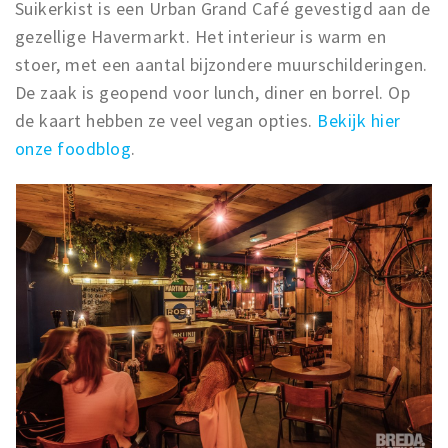
Suikerkist is een Urban Grand Café gevestigd aan de
gezellige Havermarkt. Het interieur is warm en
stoer, met een aantal bijzondere muurschilderingen.
De zaak is geopend voor lunch, diner en borrel. Op
de kaart hebben ze veel vegan opties.
Bekijk hier
onze foodblog
.