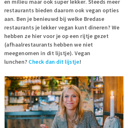
en milieu maar ook super lekker. Steeds meer
Winkelgebieden
restaurants bieden daarom ook vegan opties
Parkeren
aan. Ben je benieuwd bij welke Bredase
restaurants je lekker
vegan kunt dineren? We
Bezienswaardigheden
hebben ze hier voor je op een rijtje gezet
Musea, theaters & podia
(afhaalrestaurants hebben we niet
Uitjes & activiteiten
meegenomen in dit lijstje). Vegan
Toeristische routes
lunchen?
Check dan dit lijstje
!
Natuurgebieden
Baroniepoorten
Sport
Privacy
Inloggen