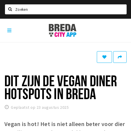
Zoeken
Breda
Home
City
App
Agenda
Deals
Party pics
Nieuws, interviews & blogs
DIT ZIJN DE VEGAN DINER
Eten
HOTSPOTS IN BREDA
Drinken
Slapen
Geplaatst op 23 augustus 2025
Recreatief
Vegan is hot! Het is niet alleen beter voor dier
Winkels