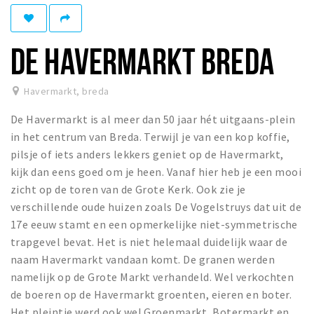
Winkelgebieden
Parkeren
DE HAVERMARKT BREDA
Bezienswaardigheden
Havermarkt
,
breda
Musea, theaters & podia
De Havermarkt is al meer dan 50 jaar hét uitgaans-plein
Uitjes & activiteiten
in het centrum van Breda. Terwijl je van een kop koffie,
Toeristische routes
pilsje of iets anders lekkers geniet op de Havermarkt,
Natuurgebieden
kijk dan eens goed om je heen. Vanaf hier heb je een mooi
zicht op de toren van de Grote Kerk. Ook zie je
Baroniepoorten
verschillende oude huizen zoals De Vogelstruys dat uit de
Sport
17e eeuw stamt en een opmerkelijke niet-symmetrische
trapgevel bevat. Het is niet helemaal duidelijk waar de
Privacy
naam Havermarkt vandaan komt. De granen werden
namelijk op de Grote Markt verhandeld. Wel verkochten
Inloggen
de boeren op de Havermarkt groenten, eieren en boter.
Het pleintje werd ook wel Groenmarkt, Botermarkt en