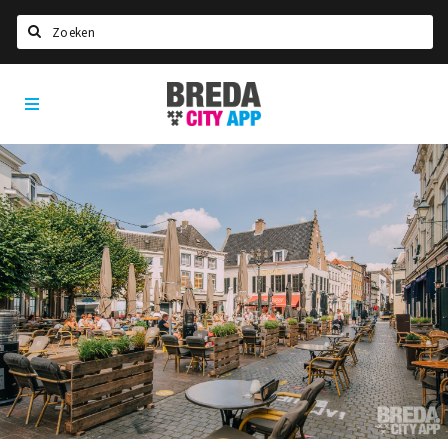
Zoeken
Breda
Home
City
App
Agenda
Deals
Party pics
Nieuws, interviews & blogs
Eten
Drinken
Slapen
Recreatief
Winkels