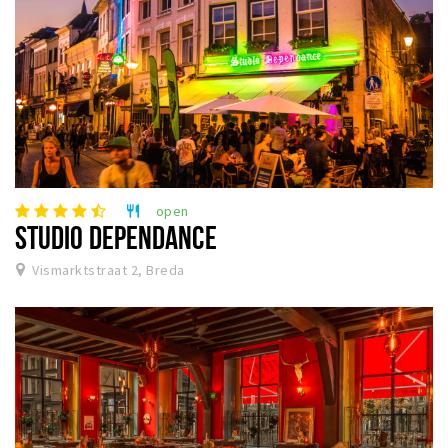
open
restaurant
STUDIO DEPENDANCE
Vismarktstraat 2, Breda