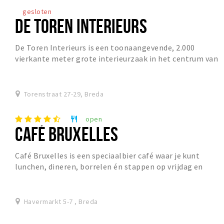
gesloten
DE TOREN INTERIEURS
De Toren Interieurs is een toonaangevende, 2.000
vierkante meter grote interieurzaak in het centrum van
Breda. Al meer dan vijftig jaar zijn zij eigen...
Torenstraat 27-29, Breda
open
restaurant
CAFÉ BRUXELLES
Café Bruxelles is een speciaalbier café waar je kunt
lunchen, dineren, borrelen én stappen op vrijdag en
zaterdag.
Havermarkt 5-7 , Breda