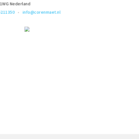
11WG
Nederland
5211350
info@corenmaet.nl