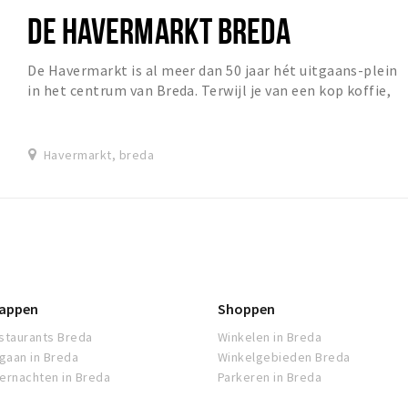
DE HAVERMARKT BREDA
De Havermarkt is al meer dan 50 jaar hét uitgaans-plein
in het centrum van Breda. Terwijl je van een kop koffie,
pilsje of iets anders lekkers geniet...
Havermarkt, breda
appen
Shoppen
staurants Breda
Winkelen in Breda
tgaan in Breda
Winkelgebieden Breda
ernachten in Breda
Parkeren in Breda