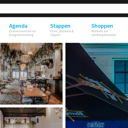
Agenda
Stappen
Shoppen
Evenementen en
Eten, drinken &
Winkels en
programmering
slapen
winkelgebieden