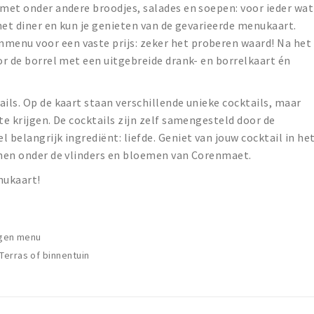
 met onder andere broodjes, salades en soepen: voor ieder wat
 het diner en kun je genieten van de gevarieerde menukaart.
enu voor een vaste prijs: zeker het proberen waard! Na het
oor de borrel met een uitgebreide drank- en borrelkaart én
ails. Op de kaart staan verschillende unieke cocktails, maar
te krijgen. De cocktails zijn zelf samengesteld door de
 belangrijk ingrediënt: liefde. Geniet van jouw cocktail in he
innen onder de vlinders en bloemen van Corenmaet.
nukaart!
ngen menu
erras of binnentuin
a