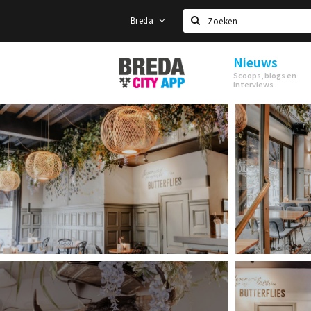
Breda
Zoeken
Nieuws
Stappen
Scoops, blogs en
&
interviews
Shoppen
Breda