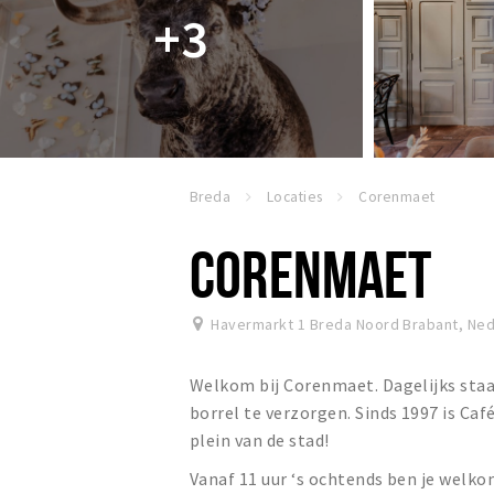
+3
Breda
Locaties
Corenmaet
CORENMAET
Havermarkt 1 Breda Noord Brabant
,
Ned
Welkom bij Corenmaet. Dagelijks staat
borrel te verzorgen. Sinds 1997 is Ca
plein van de stad!
Vanaf 11 uur ‘s ochtends ben je welk