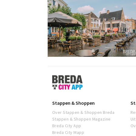
Stappen
&
Shoppen
Breda
Stappen & Shoppen
St
Over Stappen & Shoppen Breda
Re
Stappen & Shoppen Magazine
Ui
Breda City App
Ov
Breda City Mapp