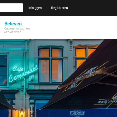
Inloggen
Registreren
Beleven
Cultuur, natuur en
activiteiten