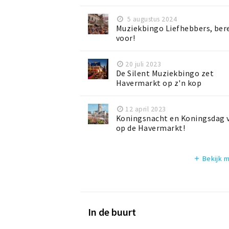
5 augustus 2024
Muziekbingo Liefhebbers, bere
voor!
20 juli 2023
De Silent Muziekbingo zet
Havermarkt op z'n kop
12 april 2023
Koningsnacht en Koningsdag v
op de Havermarkt!
Bekijk 
add
In de buurt