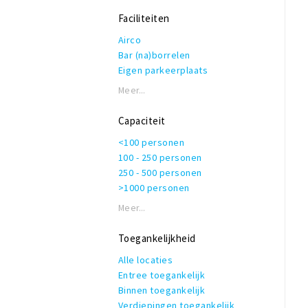
Ambient
Folk
Faciliteiten
Irish
Airco
Bar (na)borrelen
Eigen parkeerplaats
Garderobe
Meer...
Honden toegestaan
Rolstoeltoegankelijk
Capaciteit
Invalidentoilet
<100 personen
Kindvriendelijk
100 - 250 personen
Private dining
250 - 500 personen
Rookruimte
>1000 personen
Reserveren mogelijk
Terras of binnentuin
Meer...
Te huur voor privé gelegenheden
WiFi
Toegankelijkheid
Alle locaties
Entree toegankelijk
Binnen toegankelijk
Verdiepingen toegankelijk