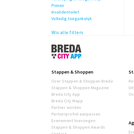
Pinnen
Invalidentoilet
Volledig toegankelijk
Wis alle filters
Stappen
&
Shoppen
Breda
Stappen & Shoppen
St
Over Stappen & Shoppen Breda
Re
Stappen & Shoppen Magazine
Ui
Breda City App
Ov
Breda City Mapp
Partner worden
Partnerprofiel aanpassen
Evenement toevoegen
Ag
Stappen & Shoppen Awards
Ev
Contact