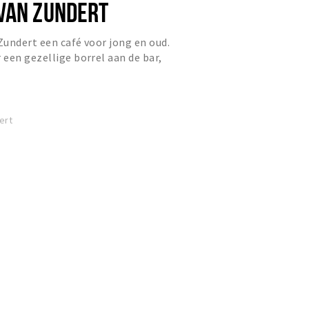
VAN ZUNDERT
undert een café voor jong en oud.
een gezellige borrel aan de bar,
een hapje en drankje m...
ert