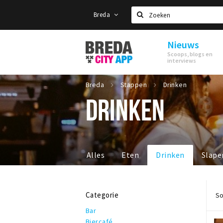
Breda
Zoeken
Nieuws
Stappen
Scoops, blogs en
&
interviews
Shoppen
Breda
Breda
Stappen
Drinken
DRINKEN
Alles
Eten
Drinken
Slape
Categorie
So
Bar
Biercafé