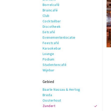
Borrelcafé
Bruincafé
Club
Cocktailbar
Discotheek
Eetcafé
Evenementenlocatie
Feestcafé
Karaokebar
Lounge
Podium
Studentencafé
Wijnbar
Gebied
Baarle Nassau & Hertog
Breda
Oosterhout
Zundert