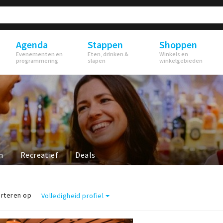
Agenda
Stappen
Shoppen
Evenementen en
Eten, drinken &
Winkels en
programmering
slapen
winkelgebieden
n
Recreatief
Deals
rteren op
Volledigheid profiel