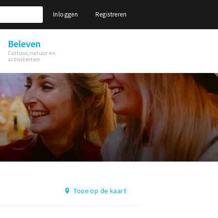
Inloggen
Registreren
Beleven
Cultuur, natuur en
activiteiten
Toon op de kaart