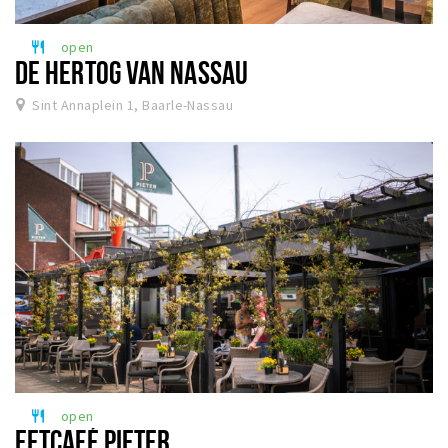
open
restaurant
DE HERTOG VAN NASSAU
Sint Annaplein 1, Baarle-Nassau
open
restaurant
EETCAFÉ PIETER