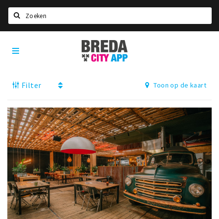
Zoeken
Breda
Home
City
App
Agenda
Filter
Toon op de kaart
Deals
Party pics
Nieuws, interviews & blogs
Eten
Drinken
Slapen
Recreatief
Winkels