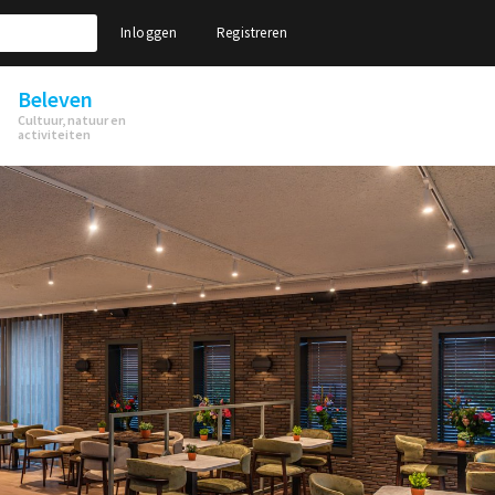
Inloggen
Registreren
Beleven
Cultuur, natuur en
activiteiten