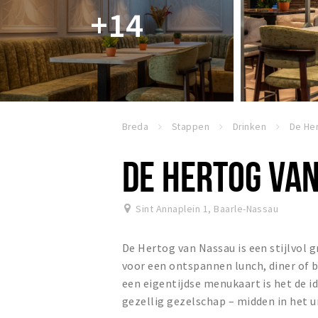
+14
Breda
Stappen
Drinken
De Her
DE HERTOG VA
Sint Annaplein 1
,
Baarle-Nassau
De Hertog van Nassau is een stijlvol 
voor een ontspannen lunch, diner of b
een eigentijdse menukaart is het de i
gezellig gezelschap – midden in het u