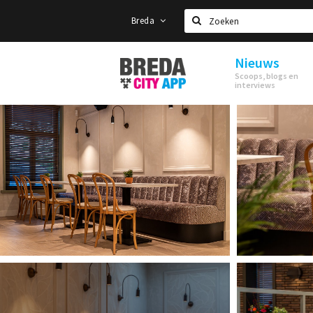
Breda
Zoeken
Nieuws
Stappen
Scoops, blogs en
&
interviews
Shoppen
Breda