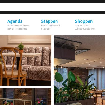
Agenda
Stappen
Shoppen
Evenementen en
Eten, drinken &
Winkels en
programmering
slapen
winkelgebieden