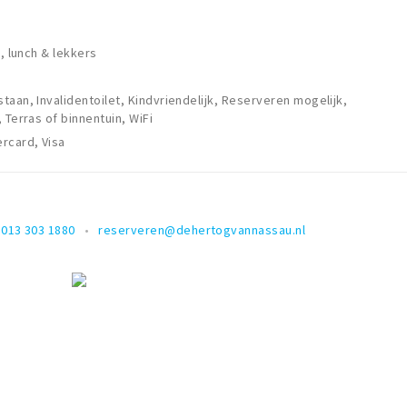
e, lunch & lekkers
taan, Invalidentoilet, Kindvriendelijk, Reserveren mogelijk,
 Terras of binnentuin, WiFi
rcard, Visa
013 303 1880
reserveren@dehertogvannassau.nl