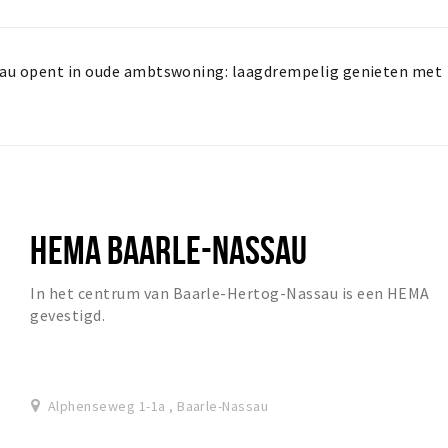
sau opent in oude ambtswoning: laagdrempelig genieten met
HEMA BAARLE-NASSAU
In het centrum van Baarle-Hertog-Nassau is een HEMA
gevestigd.
Alphenseweg 1-1a , Baarle-Nassau