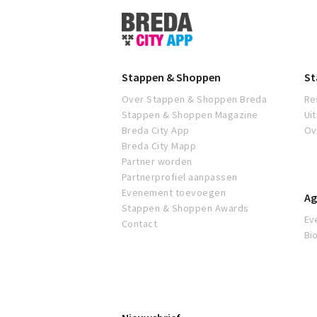
Stappen
&
Shoppen
Breda
Stappen & Shoppen
St
Over Stappen & Shoppen Breda
Re
Stappen & Shoppen Magazine
Ui
Breda City App
Ov
Breda City Mapp
Partner worden
Partnerprofiel aanpassen
Evenement toevoegen
Ag
Stappen & Shoppen Awards
Ev
Contact
Bi