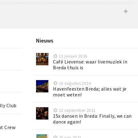
Nieuws
13 januari 2026
Café Lievense: waar livemuziek in
Breda thuis is
16 augustus 2024
Havenfeesten Breda; alles wat je
moet weten!
lly Club
22 september 2021
15x dansen in Breda: Finally, we can
dance again!
ht Crew
25 juni 2021