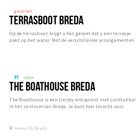
gesloten
TERRASBOOT BREDA
Op de terrasboot krijgt u het gevoel dat u een terrasje
pakt op het water. Met de verschillende arrangementen
kunnen wij voor iedereen een leuke dag a...
open
restaurant
THE BOATHOUSE BREDA
The Boathouse is een trendy restaurant met cocktailbar
in het centrum van Breda. Je kunt hier terecht voor
lunch, diner en borrel. De kaart heeft invl...
Haven 10, Breda