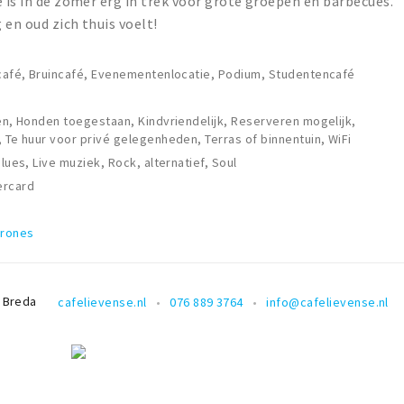
é is in de zomer erg in trek voor grote groepen en barbecues.
 en oud zich thuis voelt!
lcafé, Bruincafé, Evenementenlocatie, Podium, Studentencafé
len, Honden toegestaan, Kindvriendelijk, Reserveren mogelijk,
, Te huur voor privé gelegenheden, Terras of binnentuin, WiFi
blues, Live muziek, Rock, alternatief, Soul
ercard
arones
Breda
cafelievense.nl
076 889 3764
info@cafelievense.nl