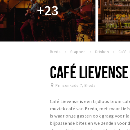
+23
Breda
Stappen
Drinken
Café L
CAFÉ LIEVENSE
Prinsenkade 7
,
Breda
Café Lievense is een tijdloos bruin ca
muziek café van Breda, met maar liefs
is waar onze gasten ook graag voor 
bijpassende bites en we zenden voor d