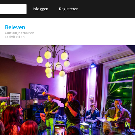
Inloggen
Registreren
Beleven
Cultuur, natuur en
activiteiten