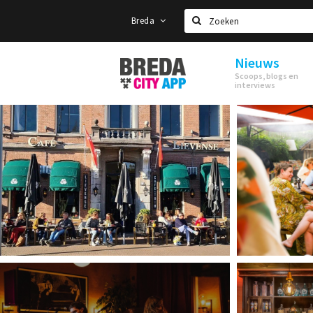
Breda
Zoeken
Nieuws
Stappen
Scoops, blogs en
&
interviews
Shoppen
Breda