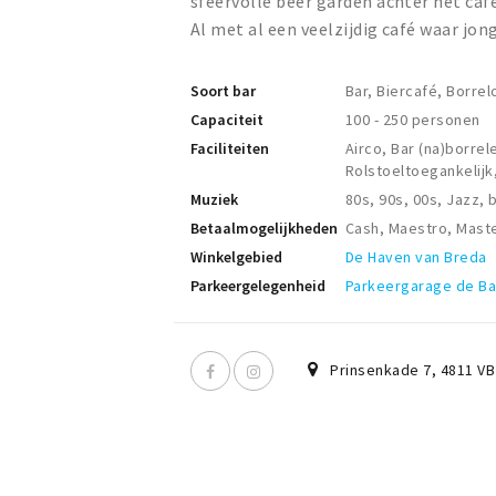
sfeervolle beer garden achter het caf
Al met al een veelzijdig café waar jong
Soort bar
Bar, Biercafé, Borre
Capaciteit
100 - 250 personen
Faciliteiten
Airco, Bar (na)borre
Rolstoeltoegankelijk
Muziek
80s, 90s, 00s, Jazz, 
Betaalmogelijkheden
Cash, Maestro, Mast
Winkelgebied
De Haven van Breda
Parkeergelegenheid
Parkeergarage de B
Prinsenkade 7
,
4811 VB