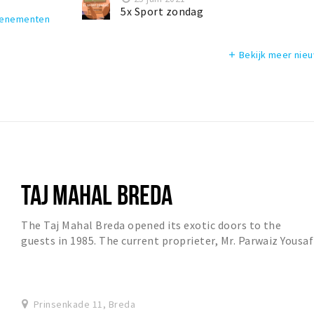
5x Sport zondag
venementen
Bekijk meer nie
add
TAJ MAHAL BREDA
The Taj Mahal Breda opened its exotic doors to the
guests in 1985. The current proprieter, Mr. Parwaiz Yousaf
Awan was handed the flag to continue its...
Prinsenkade 11, Breda