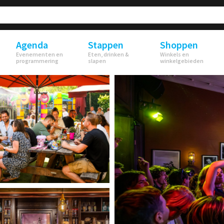
Agenda
Stappen
Shoppen
Evenementen en
Eten, drinken &
Winkels en
programmering
slapen
winkelgebieden