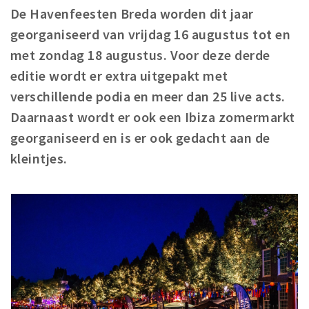
De Havenfeesten Breda worden dit jaar
Winkelgebieden
georganiseerd van vrijdag 16 augustus tot en
Parkeren
met zondag 18 augustus. Voor deze derde
editie wordt er extra uitgepakt met
Bezienswaardigheden
verschillende podia en meer dan 25 live acts.
Musea, theaters & podia
Daarnaast wordt er ook een Ibiza zomermarkt
Uitjes & activiteiten
georganiseerd en is er ook gedacht aan de
Toeristische routes
kleintjes.
Natuurgebieden
Baroniepoorten
Sport
Privacy
Inloggen