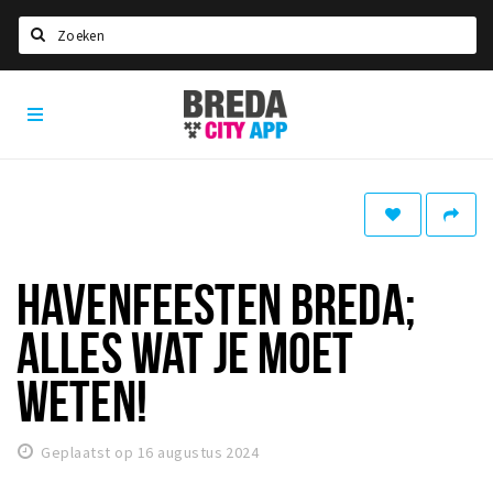
Zoeken
Breda
Home
City
App
Agenda
Deals
Party pics
Nieuws, interviews & blogs
HAVENFEESTEN BREDA;
Eten
ALLES WAT JE MOET
Drinken
WETEN!
Slapen
Recreatief
Geplaatst op 16 augustus 2024
Winkels