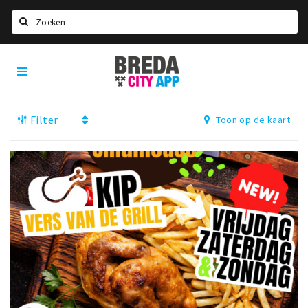
Zoeken
Breda
Home
City
App
Agenda
Filter
Toon op de kaart
Deals
Party pics
Nieuws, interviews & blogs
Eten
Drinken
Slapen
Recreatief
Winkels