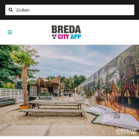
Zoeken
Breda
Home
City
App
Agenda
Deals
Party pics
Nieuws, interviews & blogs
Eten
Drinken
Slapen
Recreatief
Winkels