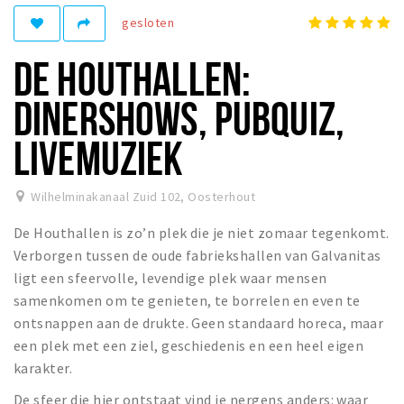
gesloten
Winkelgebieden
Parkeren
DE HOUTHALLEN:
Bezienswaardigheden
DINERSHOWS, PUBQUIZ,
Musea, theaters & podia
LIVEMUZIEK
Uitjes & activiteiten
Toeristische routes
Wilhelminakanaal Zuid 102
,
Oosterhout
Natuurgebieden
De Houthallen is zo’n plek die je niet zomaar tegenkomt.
Baroniepoorten
Verborgen tussen de oude fabriekshallen van Galvanitas
Sport
ligt een sfeervolle, levendige plek waar mensen
samenkomen om te genieten, te borrelen en even te
Privacy
ontsnappen aan de drukte. Geen standaard horeca, maar
een plek met een ziel, geschiedenis en een heel eigen
Inloggen
karakter.
De sfeer die hier ontstaat vind je nergens anders: waar