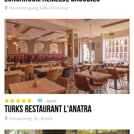
Domineesgang 14B, Etten-Leur
open
restaurant
TURKS RESTAURANT L'ANATRA
Nieuweweg 75 , Breda