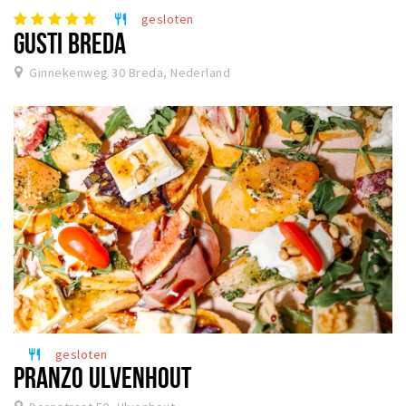
gesloten
restaurant
GUSTI BREDA
Ginnekenweg 30 Breda, Nederland
gesloten
restaurant
PRANZO ULVENHOUT