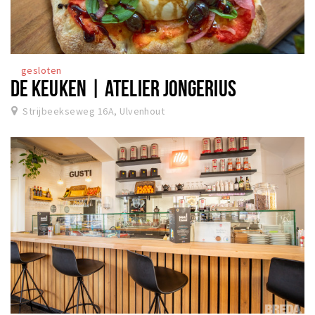
gesloten
DE KEUKEN | ATELIER JONGERIUS
Strijbeekseweg 16A, Ulvenhout