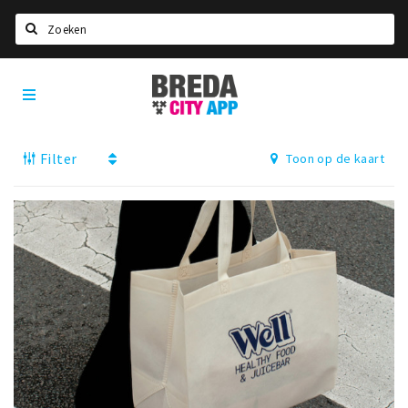
Zoeken
Breda
Home
City
App
Agenda
Filter
Toon op de kaart
Deals
Party pics
Nieuws, interviews & blogs
Eten
Drinken
Slapen
Recreatief
Winkels