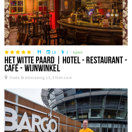
18
1
open
restaurant
event
emoji_people
HET WITTE PAARD | HOTEL - RESTAURANT -
CAFÉ - WIJNWINKEL
Oude Bredaseweg 15, Etten-Leur