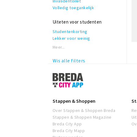
Invalidentoilet
Volledig toegankelijk
Uiteten voor studenten
Studentenkorting
Lekker voor weinig
Meer...
Wis alle filters
Stappen
&
Shoppen
Breda
Stappen & Shoppen
St
Over Stappen & Shoppen Breda
Re
Stappen & Shoppen Magazine
Ui
Breda City App
Ov
Breda City Mapp