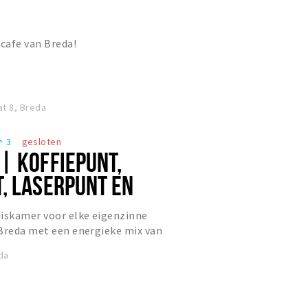
 cafe van Breda!
t 8, Breda
3
gesloten
eople
| KOFFIEPUNT,
, LASERPUNT EN
UNT
skamer voor elke eigenzinne
 Breda met een energieke mix van
lab, Vergaderen en Creativitei...
da