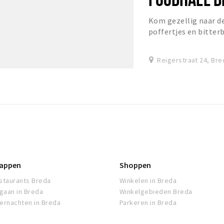
Kom gezellig naar de
poffertjes en bitter
Munchies Company!
Reigerstraat 24, Bre
appen
Shoppen
staurants Breda
Winkelen in Breda
tgaan in Breda
Winkelgebieden Breda
ernachten in Breda
Parkeren in Breda