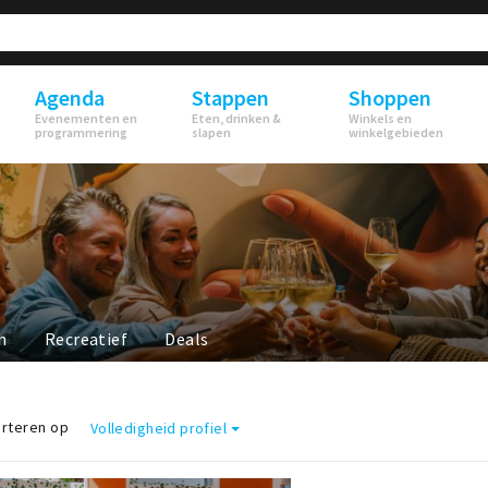
Agenda
Stappen
Shoppen
Evenementen en
Eten, drinken &
Winkels en
programmering
slapen
winkelgebieden
n
Recreatief
Deals
rteren op
Volledigheid profiel