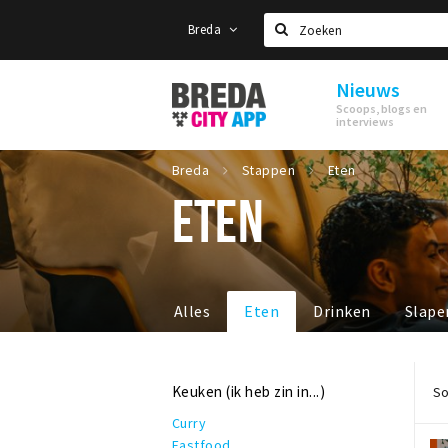
Breda
Zoeken
Nieuws
Stappen
Scoops, blogs en
&
interviews
Shoppen
Breda
Breda
Stappen
Eten
ETEN
Alles
Eten
Drinken
Slape
Keuken (ik heb zin in...)
So
Curry
Fastfood