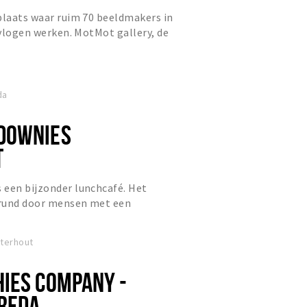
plaats waar ruim 70 beeldmakers in
bevlogen werken. MotMot gallery, de
tspaces liggen tuss...
da
DOWNIES
T
 een bijzonder lunchcafé. Het
erund door mensen met een
ur. Heerlijke gerechten, hippe
sterhout
IES COMPANY -
REDA