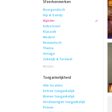
Sfeerkenmerken
Streekproducten
Rolstoeltoegankelijk
Thuis bezorgen
Bourgondisch
Invalidentoilet
Veganistisch
Hip & trendy
Kindvriendelijk
Vegetarisch
Hipster
Private dining
Bezorgen
Industrieel
Rookruimte
Verrassingsmenu
Klassiek
Reserveren mogelijk
Modern
Terras of binnentuin
Romantisch
Te huur voor privé gelegenheden
Thema
WiFi
Vintage
Zakelijk & formeel
Minder...
Toegankelijkheid
Alle locaties
Entree toegankelijk
Binnen toegankelijk
Verdiepingen toegankelijk
Pinnen