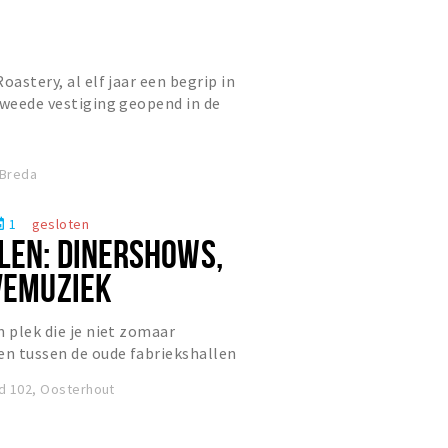
oastery, al elf jaar een begrip in
tweede vestiging geopend in de
offiebar staat bekend o...
 Breda
1
gesloten
nt
LEN: DINERSHOWS,
IVEMUZIEK
n plek die je niet zomaar
n tussen de oude fabriekshallen
en sfeervolle, levendige plek wa...
id 102, Oosterhout