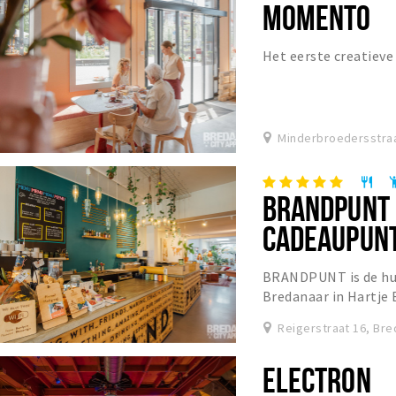
MOMENTO
Het eerste creatieve
Minderbroedersstraa
restaurant
emoji_p
BRANDPUNT 
CADEAUPUNT
VERGADERP
BRANDPUNT is de hui
Bredanaar in Hartje
Koffie, Cadeau, Laser
Reigerstraat 16, Bre
ELECTRON