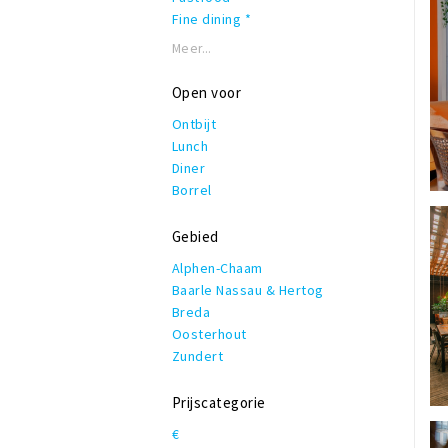
Fine dining *
Frans
Meer...
Grieks
Grill
Open voor
Hamburgers
Ontbijt
IJs en ander lekkers
Lunch
Indiaas
Diner
Indonesisch
Borrel
Internationaal
Italiaans
Gebied
Japans
Koffie, lunch & lekkers
Alphen-Chaam
Latijns-Amerikaans
Baarle Nassau & Hertog
Mediterraan
Breda
Moors
Oosterhout
Nederlands - Belgisch
Zundert
Oosters - Orientaal
Pannenkoeken
Prijscategorie
Pizza
€
Snelle hap