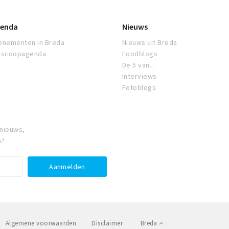
enda
Nieuws
enementen in Breda
Nieuws uit Breda
oscoopagenda
Foodblogs
De 5 van...
Interviews
Fotoblogs
 nieuws,
a?
Algemene voorwaarden
Disclaimer
Breda