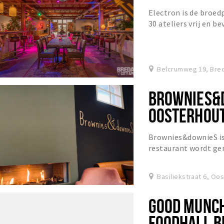
Electron is de broed
30 ateliers vrij en 
werkplaatsen en even
Belcrumweg 19, Bre
BROWNIES&
OOSTERHOU
Brownies&downieS is
restaurant wordt g
beperking. Lekker Pu
smooth...
Basiliekstraat 6, Oo
GOOD MUNCH
FOODHALL B