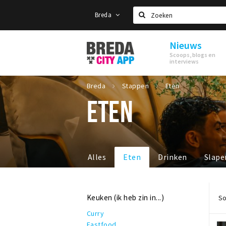
Breda
Zoeken
Nieuws
Stappen
Scoops, blogs en
&
interviews
Shoppen
Breda
Breda
Stappen
Eten
ETEN
Alles
Eten
Drinken
Slape
Keuken (ik heb zin in...)
So
Curry
Fastfood