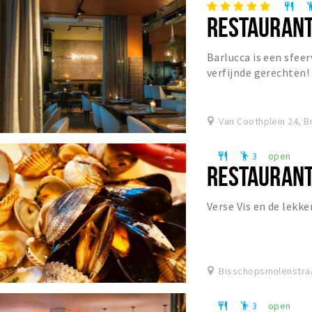
restaurant
emoji_p
RESTAURANT
Barlucca is een sfee
verfijnde gerechten! 
pure Italiaanse keuk
Van Coothplein 24, B
3
open
restaurant
emoji_people
RESTAURANT
Verse Vis en de lekke
Bisschopsmolenstraa
3
open
restaurant
emoji_people