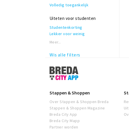
Volledig toegankelijk
Uiteten voor studenten
Studentenkorting
Lekker voor weinig
Meer...
Wis alle filters
Stappen
&
Shoppen
Breda
Stappen & Shoppen
St
Over Stappen & Shoppen Breda
Re
Stappen & Shoppen Magazine
Ui
Breda City App
Ov
Breda City Mapp
Partner worden