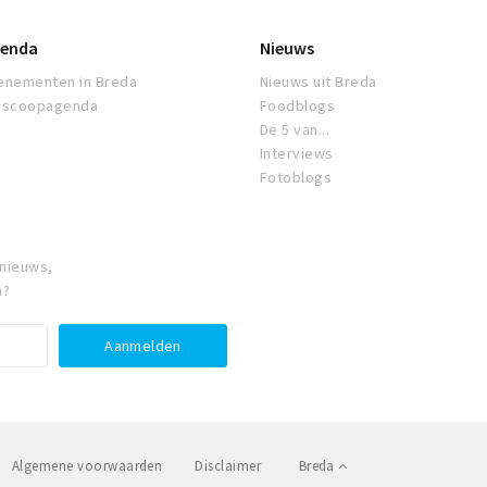
enda
Nieuws
enementen in Breda
Nieuws uit Breda
oscoopagenda
Foodblogs
De 5 van...
Interviews
Fotoblogs
 nieuws,
a?
Algemene voorwaarden
Disclaimer
Breda