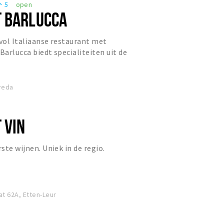
5
open
eople
 BARLUCCA
rvol Italiaanse restaurant met
Barlucca biedt specialiteiten uit de
en met een brede keuz...
reda
 VIN
rste wijnen. Uniek in de regio.
t 62A, Etten-Leur