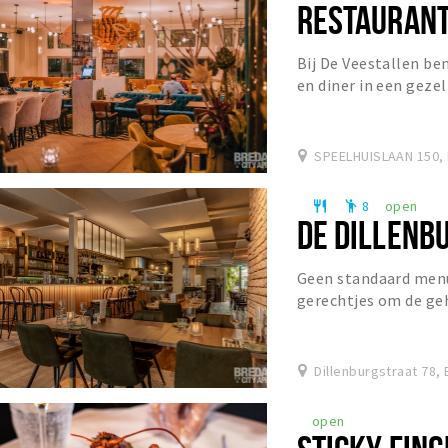
RESTAURANT
Bij De Veestallen ben
en diner in een gezel
De perfecte locatie v
SPEELHUISLAAN 150,
8
open
restaurant
emoji_people
DE DILLENB
Geen standaard menu
gerechtjes om de geh
proeven en te delen. B
Dillenburgstraat 78,
open