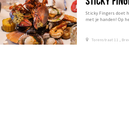
STICKY FIN
Sticky Fingers doet 
met je handen! Op he
je kunt combineren me
Torenstraat 11 , Bre