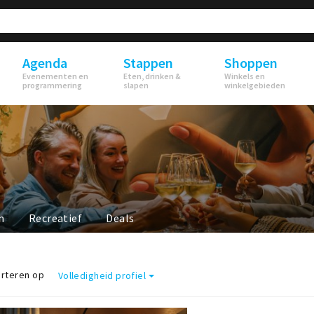
Agenda
Stappen
Shoppen
Evenementen en
Eten, drinken &
Winkels en
programmering
slapen
winkelgebieden
n
Recreatief
Deals
rteren op
Volledigheid profiel