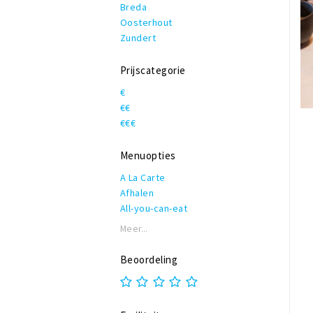
Breda
Oosterhout
Zundert
Prijscategorie
€
€€
€€€
Menuopties
A La Carte
Afhalen
All-you-can-eat
Allergieën
Meer...
Biologisch
Buffet
Beoordeling
Catering
Daghap
High beer