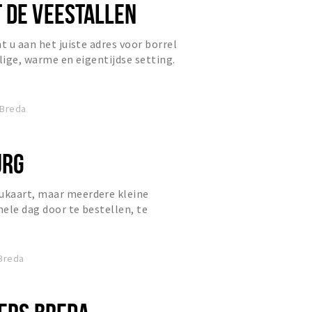
 DE VEESTALLEN
t u aan het juiste adres voor borrel
lige, warme en eigentijdse setting.
oor met zijn t...
 Breda
URG
kaart, maar meerdere kleine
ele dag door te bestellen, te
ij De Dillenburg voeren vis, sc...
 Breda