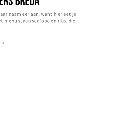
GERS BREDA
haar naam eer aan, want hier eet je
t menu staan seafood en ribs, die
t allerlei bijgerec...
da