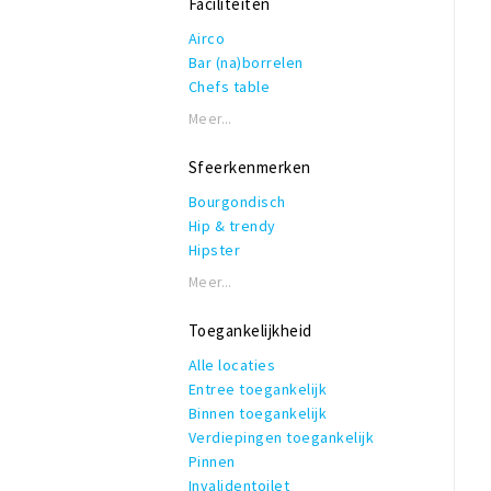
Faciliteiten
High Tea
High wine
Airco
Kindermenu
Bar (na)borrelen
(Keuze)menu
Chefs table
private dining
Eigen parkeerplaats
Meer...
Seizoensproducten
Garderobe
Shared dining
Honden toegestaan
Sfeerkenmerken
Streekproducten
Rolstoeltoegankelijk
Thuis bezorgen
Bourgondisch
Invalidentoilet
Veganistisch
Hip & trendy
Kindvriendelijk
Vegetarisch
Hipster
Private dining
Bezorgen
Industrieel
Rookruimte
Meer...
Verrassingsmenu
Klassiek
Reserveren mogelijk
Modern
Terras of binnentuin
Toegankelijkheid
Romantisch
Te huur voor privé gelegenheden
Alle locaties
Thema
WiFi
Entree toegankelijk
Vintage
Binnen toegankelijk
Zakelijk & formeel
Verdiepingen toegankelijk
Pinnen
Invalidentoilet