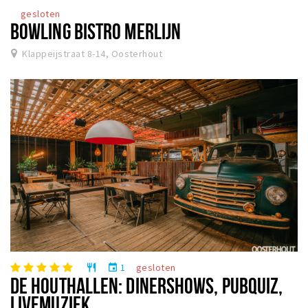
gesloten
BOWLING BISTRO MERLIJN
Klappeijstraat 8-14, Oosterhout
1
gesloten
restaurant
event
DE HOUTHALLEN: DINERSHOWS, PUBQUIZ,
LIVEMUZIEK