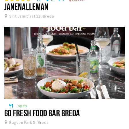
JANENALLEMAN
Sint Janstraat 22, Breda
open
restaurant
GO FRESH FOOD BAR BREDA
Bagven Park 5, Breda