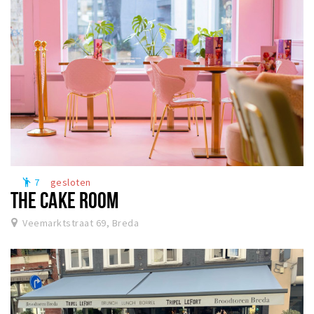
7
gesloten
emoji_people
THE CAKE ROOM
Veemarktstraat 69, Breda