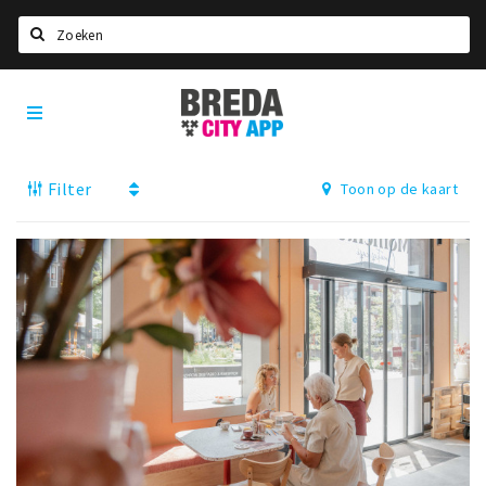
Zoeken
Breda
Home
City
App
Agenda
Filter
Toon op de kaart
Deals
Party pics
Nieuws, interviews & blogs
Eten
Drinken
Slapen
Recreatief
Winkels