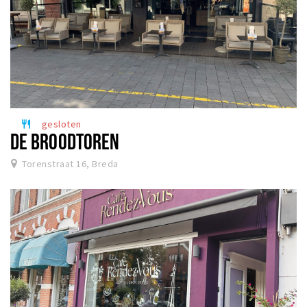
gesloten
restaurant
DE BROODTOREN
Torenstraat 16, Breda