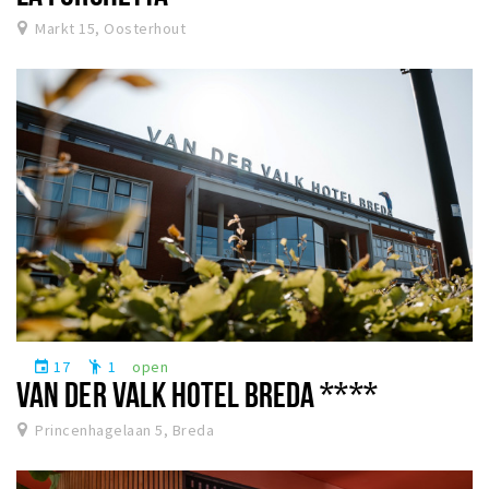
Markt 15, Oosterhout
17
1
open
event
emoji_people
VAN DER VALK HOTEL BREDA ****
Princenhagelaan 5, Breda