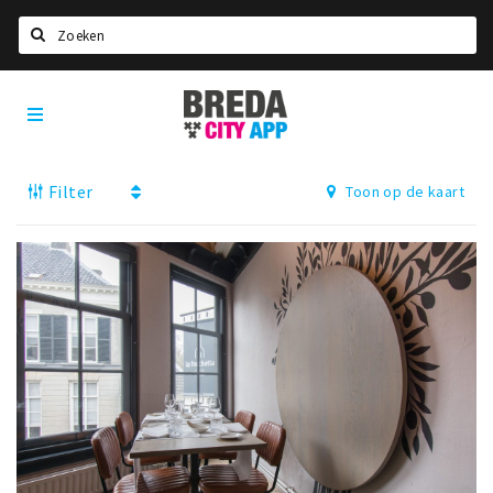
Zoeken
Breda
Home
City
App
Agenda
Filter
Toon op de kaart
Deals
Party pics
Nieuws, interviews & blogs
Eten
Drinken
Slapen
Recreatief
Winkels