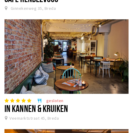
Ginnekenweg 35, Breda
gesloten
restaurant
IN KANNEN & KRUIKEN
Veemarktstraat 45, Breda