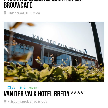
BROUWCAFÉ
Liniestraat 31, Breda
17
1
open
event
emoji_people
VAN DER VALK HOTEL BREDA ****
Princenhagelaan 5, Breda