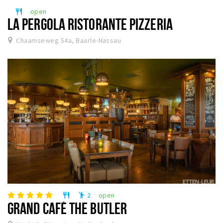
open
restaurant
LA PERGOLA RISTORANTE PIZZERIA
Chaamseweg 54a, Baarle-Nassau
2
open
restaurant
emoji_people
GRAND CAFÉ THE BUTLER