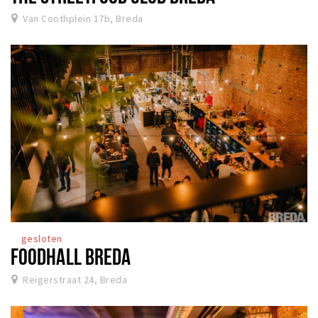
Van Coothplein 17b, Breda
gesloten
FOODHALL BREDA
Reigerstraat 24, Breda