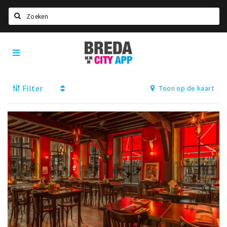
Zoeken
Breda
Home
City
App
Agenda
Filter
Toon op de kaart
Deals
Party pics
Nieuws, interviews & blogs
Eten
Drinken
Slapen
Recreatief
Winkels