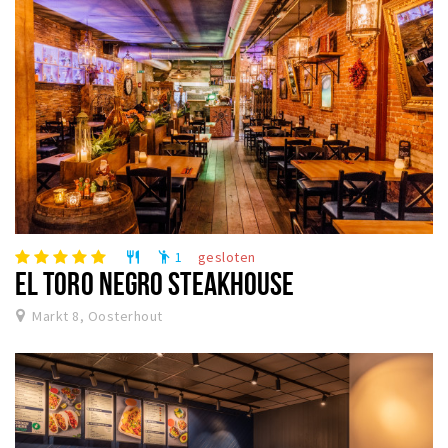
1
gesloten
restaurant
emoji_people
EL TORO NEGRO STEAKHOUSE
Markt 8, Oosterhout