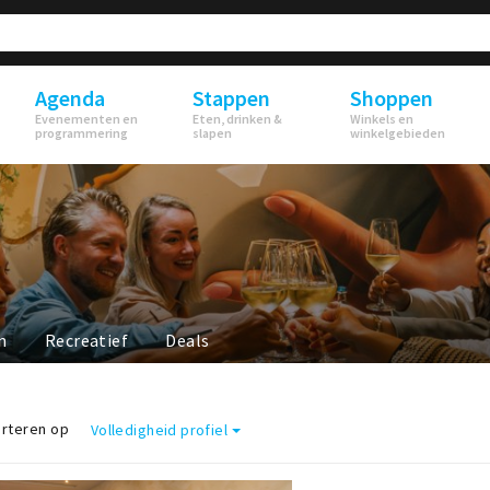
Agenda
Stappen
Shoppen
Evenementen en
Eten, drinken &
Winkels en
programmering
slapen
winkelgebieden
n
Recreatief
Deals
rteren op
Volledigheid profiel