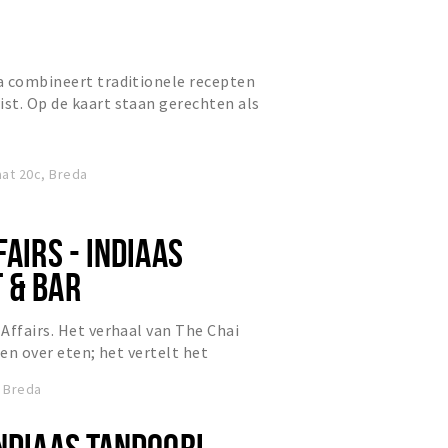
a combineert traditionele recepten
st. Op de kaart staan gerechten als
doori, met veel vege...
at 20c, Breda
FAIRS - INDIAAS
 & BAR
Affairs. Het verhaal van The Chai
een over eten; het vertelt het
die begon op de bruisen...
, Breda
NDIAAS TANDOORI