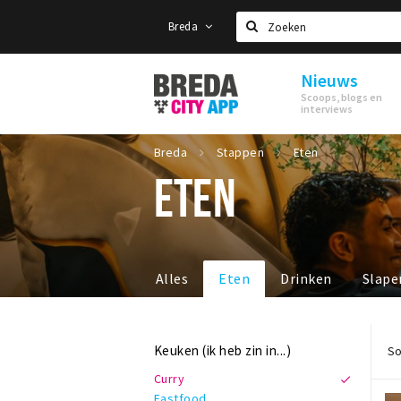
Breda
Zoeken
Nieuws
Stappen
Scoops, blogs en
&
interviews
Shoppen
Breda
Breda
Stappen
Eten
ETEN
Alles
Eten
Drinken
Slape
Keuken (ik heb zin in...)
So
Curry
Fastfood