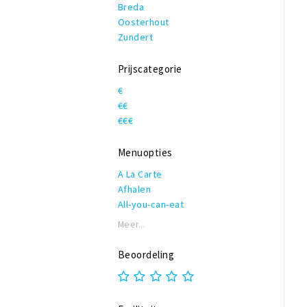
Breda
Oosterhout
Zundert
Prijscategorie
€
€€
€€€
Menuopties
A La Carte
Afhalen
All-you-can-eat
Allergieën
Meer...
Biologisch
Buffet
Beoordeling
Catering
Daghap
High beer