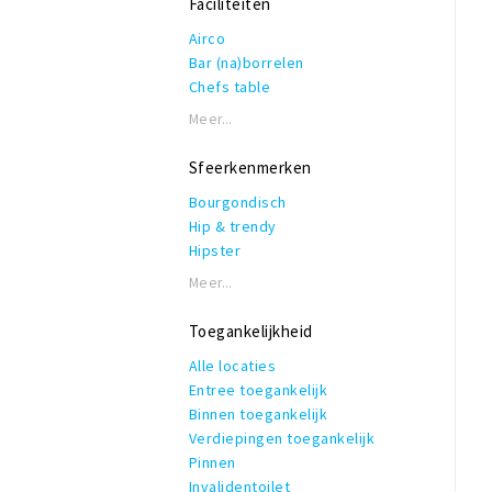
Faciliteiten
High Tea
High wine
Airco
Kindermenu
Bar (na)borrelen
(Keuze)menu
Chefs table
private dining
Eigen parkeerplaats
Meer...
Seizoensproducten
Garderobe
Shared dining
Honden toegestaan
Sfeerkenmerken
Streekproducten
Rolstoeltoegankelijk
Thuis bezorgen
Bourgondisch
Invalidentoilet
Veganistisch
Hip & trendy
Kindvriendelijk
Vegetarisch
Hipster
Private dining
Bezorgen
Industrieel
Rookruimte
Meer...
Verrassingsmenu
Klassiek
Reserveren mogelijk
Modern
Terras of binnentuin
Toegankelijkheid
Romantisch
Te huur voor privé gelegenheden
Alle locaties
Thema
WiFi
Entree toegankelijk
Vintage
Binnen toegankelijk
Zakelijk & formeel
Verdiepingen toegankelijk
Pinnen
Invalidentoilet