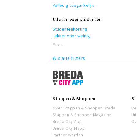
Volledig toegankelijk
Uiteten voor studenten
Studentenkorting
Lekker voor weinig
Meer...
Wis alle filters
Stappen
&
Shoppen
Breda
Stappen & Shoppen
St
Over Stappen & Shoppen Breda
Re
Stappen & Shoppen Magazine
Ui
Breda City App
Ov
Breda City Mapp
Partner worden