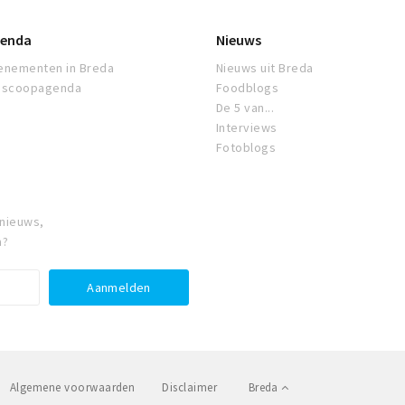
enda
Nieuws
enementen in Breda
Nieuws uit Breda
oscoopagenda
Foodblogs
De 5 van...
Interviews
Fotoblogs
 nieuws,
a?
Algemene voorwaarden
Disclaimer
Breda