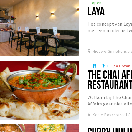
open
LAYA
Het concept van Lay
met een moderne twi
butter chicken en tan
Nieuwe Ginnekenstra
1
gesloten
restaurant
emoji_people
THE CHAI AF
RESTAURANT
Welkom bij The Chai 
Affairs gaat niet all
verhaal van een reis 
Korte Boschstraat 8
CURRY INN I