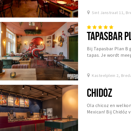
Sint Janstraat 11, B
TAPASBAR P
Bij Tapasbar Plan B 
tapas. Je wordt meeg
wereldkeuken. Alleen 
Kasteelplein 2, Bred
CHIDÓZ
Ola chicoz en welkom
Mexican! Bij Chidóz v
nieuw jasje.