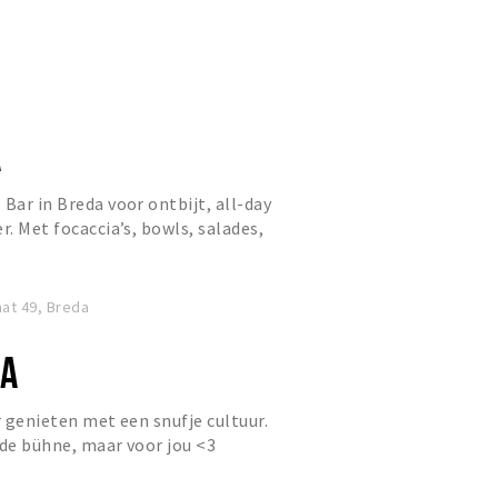
 borrel, gasten zijn...
A
Bar in Breda voor ontbijt, all-day
r. Met focaccia’s, bowls, salades,
ha, verse juices...
at 49, Breda
DA
r genieten met een snufje cultuur.
 de bühne, maar voor jou <3