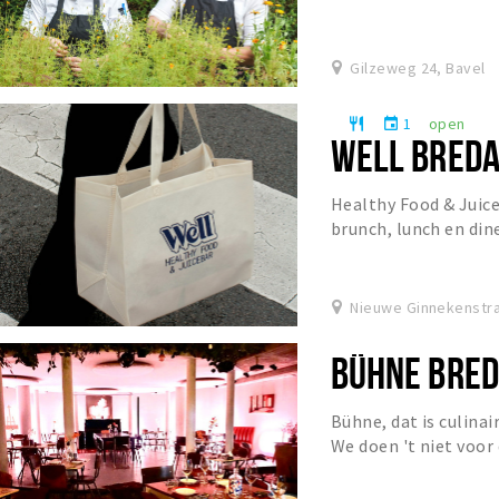
diner of een gezellige
Gilzeweg 24, Bavel
1
open
restaurant
event
WELL BRED
Healthy Food & Juice 
brunch, lunch en dine
specialty coffee, matc
Nieuwe Ginnekenstra
BÜHNE BRE
Bühne, dat is culinai
We doen 't niet voor