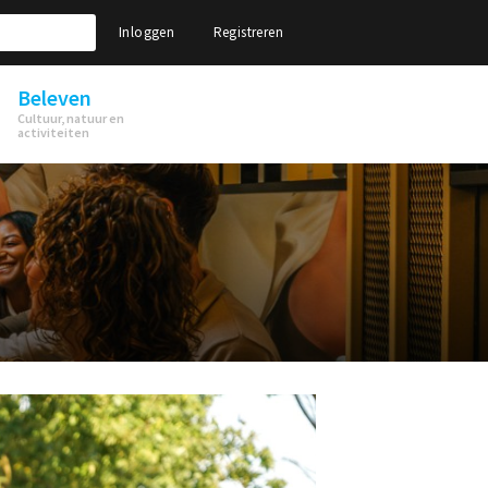
Inloggen
Registreren
Beleven
Cultuur, natuur en
activiteiten