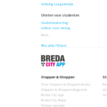
Volledig toegankelijk
Uiteten voor studenten
Studentenkorting
Lekker voor weinig
Meer...
Wis alle filters
Stappen
&
Shoppen
Breda
Stappen & Shoppen
St
Over Stappen & Shoppen Breda
Re
Stappen & Shoppen Magazine
Ui
Breda City App
Ov
Breda City Mapp
Partner worden