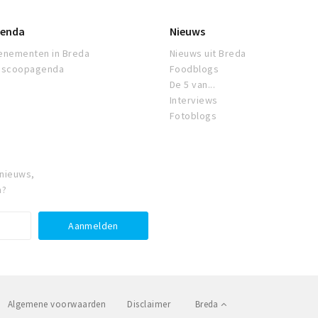
enda
Nieuws
enementen in Breda
Nieuws uit Breda
oscoopagenda
Foodblogs
De 5 van...
Interviews
Fotoblogs
 nieuws,
a?
Algemene voorwaarden
Disclaimer
Breda