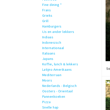
Fine dining *
Frans
Grieks
Grill
Hamburgers
IJs en ander lekkers
Indiaas
Indonesisch
Internationaal
Italiaans
Japans
Koffie, lunch & lekkers
So
Latijns-Amerikaans
Mediterraan
Moors
Nederlands - Belgisch
Oosters - Orientaal
Pannenkoeken
Pizza
Snelle hap