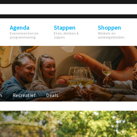
Agenda
Stappen
Shoppen
Evenementen en
Eten, drinken &
Winkels en
programmering
slapen
winkelgebieden
n
Recreatief
Deals