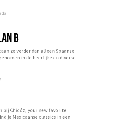
reda
LAN B
gaan ze verder dan alleen Spaanse
enomen in de heerlijke en diverse
daarom al is tapas et...
a
 bij Chidóz, your new favorite
ind je Mexicaanse classics in een