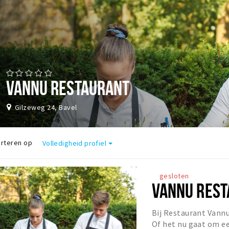
VANNU RESTAURANT
Gilzeweg 24, Bavel
rteren op
Volledigheid profiel
gesloten
VANNU REST
Bij Restaurant Vannu
Of het nu gaat om ee