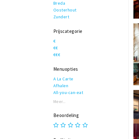
Breda
Oosterhout
Zundert
Prijscategorie
€
€€
€€€
Menuopties
A La Carte
Afhalen
All-you-can-eat
Allergieën
Meer...
Biologisch
Buffet
Beoordeling
Catering
Daghap
High beer