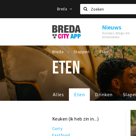
Breda
Zoeken
Nieuws
Stappen
Scoops, blogs en
&
interviews
Shoppen
Breda
Breda
Stappen
Eten
ETEN
Alles
Eten
Drinken
Slape
Keuken (ik heb zin in...)
Curry
Fastfood