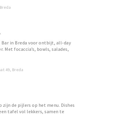
 Breda
A
Bar in Breda voor ontbijt, all-day
r. Met focaccia’s, bowls, salades,
ha, verse juices...
at 49, Breda
p zijn de pijlers op het menu. Dishes
een tafel vol lekkers, samen te
ens. De prominent a...