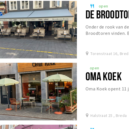
open
restaurant
DE BROODTO
Onder de rook van de
Broodtoren vinden. 
koffie en een broodje,
Torenstraat 16, Bred
open
OMA KOEK
Oma Koek opent 11 ju
Halstraat 25 , Breda