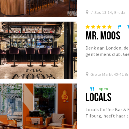
t’ Sas 13-14, Breda
restaurant
emoji_p
MR. MOOS
Denk aan London, de
gentlemens club. Giet
Franse Bistro en Mr. 
Grote Markt 40-42 B
open
restaurant
LOCALS
Locals Coffee Bar & R
Tilburg, heeft haar 
Ginnekenstraat. De k