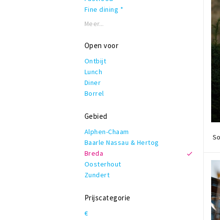
Fine dining *
Frans
Meer...
Grieks
Grill
Open voor
Hamburgers
Ontbijt
IJs en ander lekkers
Lunch
Indiaas
Diner
Indonesisch
Borrel
Internationaal
Italiaans
Gebied
Japans
Koffie, lunch & lekkers
Alphen-Chaam
So
Latijns-Amerikaans
Baarle Nassau & Hertog
Mediterraan
Breda
Moors
Oosterhout
Nederlands - Belgisch
Zundert
Oosters - Orientaal
Pannenkoeken
Prijscategorie
Pizza
€
Snelle hap