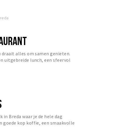
ntspanning als zakelijke gasten.
Breda
AURANT
 draait alles om samen genieten.
n uitgebreide lunch, een sfeervol
 borrel, gasten zijn...
S
k in Breda waar je de hele dag
n goede kop koffie, een smaakvolle
e borrel. De dag begin...