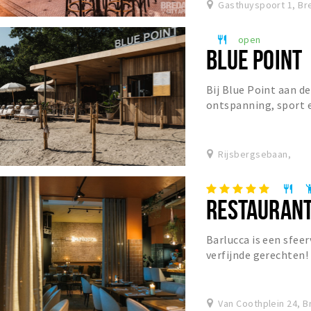
Gasthuyspoort 1, Br
open
restaurant
BLUE POINT
Bij Blue Point aan 
ontspanning, sport 
Rijsbergsebaan,
restaurant
emoji_p
RESTAURANT
Barlucca is een sfee
verfijnde gerechten! 
pure Italiaanse keuk
Van Coothplein 24, B