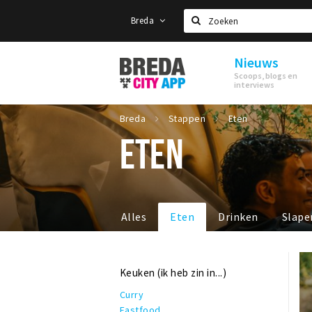
Breda
Zoeken
Nieuws
Stappen
Scoops, blogs en
&
interviews
Shoppen
Breda
Breda
Stappen
Eten
ETEN
Alles
Eten
Drinken
Slape
Keuken (ik heb zin in...)
Curry
Fastfood