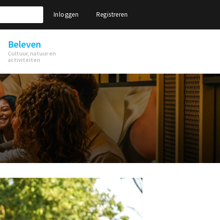
Inloggen
Registreren
Beleven
Cultuur, natuur en
activiteiten