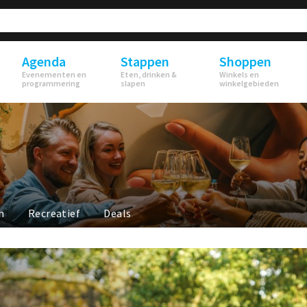
Agenda
Stappen
Shoppen
Evenementen en
Eten, drinken &
Winkels en
programmering
slapen
winkelgebieden
n
Recreatief
Deals