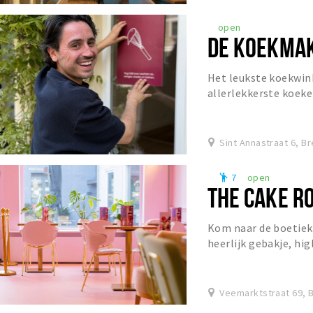
open
DE KOEKMAK
Het leukste koekwink
allerlekkerste koeke
Dinsdag t/m zaterdag 
Sint Annastraat 6, B
7
open
emoji_people
THE CAKE R
Kom naar de boetiek 
heerlijk gebakje, hig
(ook to go).
Veemarktstraat 69, 