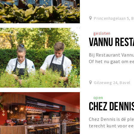
ligging voor zowel o
Princenhagelaan 5, 
gesloten
VANNU REST
Bij Restaurant Vannu
Of het nu gaat om ee
diner of een gezellige
Gilzeweg 24, Bavel
open
CHEZ DENNI
Chez Dennis is dé ple
terecht kunt voor ee
lunch of een gezellig