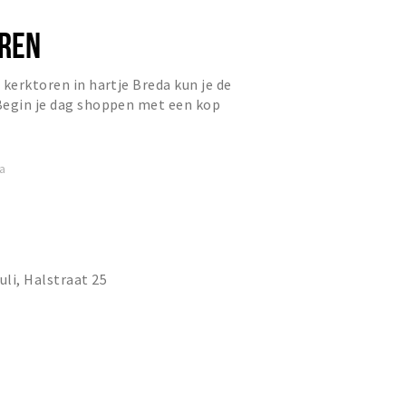
REN
 kerktoren in hartje Breda kun je de
Begin je dag shoppen met een kop
 of sluit ‘m af met...
a
li, Halstraat 25