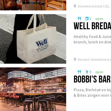
Ginnekenstraat 133,
1
open
restaurant
event
WELL BRED
Healthy Food & Juice 
brunch, lunch en dine
specialty coffee, matc
Nieuwe Ginnekenstra
5
open
restaurant
emoji_people
BOBBI'S BAR
Pizza, Biefstuk en ki
& Bites zorgen voor 
stellen naar eigen w