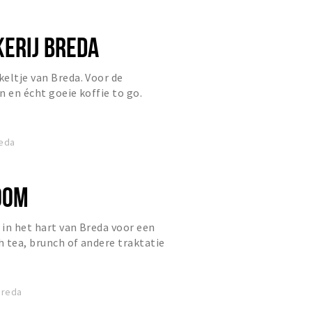
ERIJ BREDA
eltje van Breda. Voor de
n en écht goeie koffie to go.
9.30 - 17.00 uur.
reda
OOM
in het hart van Breda voor een
h tea, brunch of andere traktatie
Breda