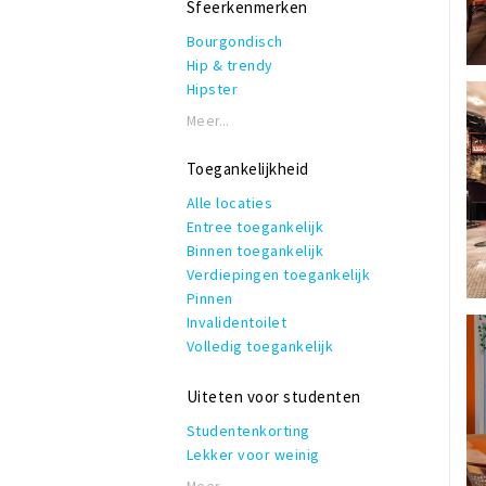
Sfeerkenmerken
Streekproducten
Rolstoeltoegankelijk
Thuis bezorgen
Bourgondisch
Invalidentoilet
Veganistisch
Hip & trendy
Kindvriendelijk
Vegetarisch
Hipster
Private dining
Bezorgen
Industrieel
Rookruimte
Meer...
Verrassingsmenu
Klassiek
Reserveren mogelijk
Modern
Terras of binnentuin
Toegankelijkheid
Romantisch
Te huur voor privé gelegenheden
Alle locaties
Thema
WiFi
Entree toegankelijk
Vintage
Binnen toegankelijk
Zakelijk & formeel
Verdiepingen toegankelijk
Pinnen
Invalidentoilet
Volledig toegankelijk
Uiteten voor studenten
Studentenkorting
Lekker voor weinig