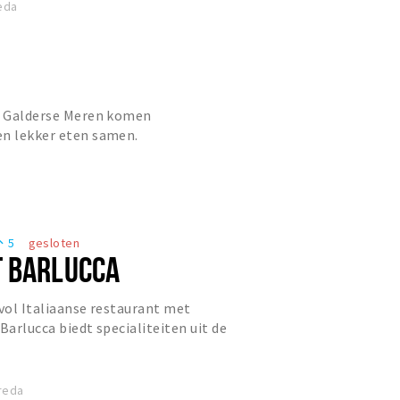
eda
de Galderse Meren komen
en lekker eten samen.
5
gesloten
eople
 BARLUCCA
rvol Italiaanse restaurant met
Barlucca biedt specialiteiten uit de
en met een brede keuz...
reda