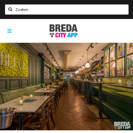
Zoeken
Breda
Home
City
App
Agenda
Deals
Party pics
Nieuws, interviews & blogs
Eten
Drinken
Slapen
Recreatief
Winkels