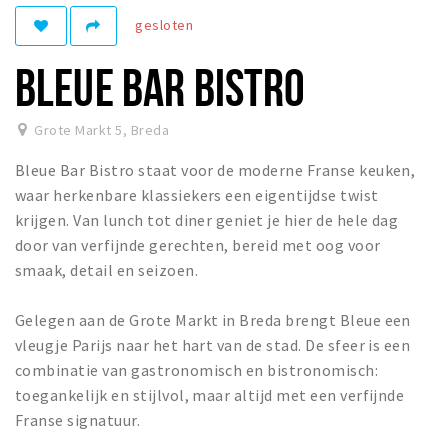
gesloten
Winkelgebieden
Parkeren
BLEUE BAR BISTRO
Bezienswaardigheden
Grote Markt 5
,
Breda
Musea, theaters & podia
Bleue Bar Bistro staat voor de moderne Franse keuken,
Uitjes & activiteiten
waar herkenbare klassiekers een eigentijdse twist
Toeristische routes
krijgen. Van lunch tot diner geniet je hier de hele dag
Natuurgebieden
door van verfijnde gerechten, bereid met oog voor
smaak, detail en seizoen.
Baroniepoorten
Sport
Gelegen aan de Grote Markt in Breda brengt Bleue een
vleugje Parijs naar het hart van de stad. De sfeer is een
Privacy
combinatie van gastronomisch en bistronomisch:
toegankelijk en stijlvol, maar altijd met een verfijnde
Inloggen
Franse signatuur.