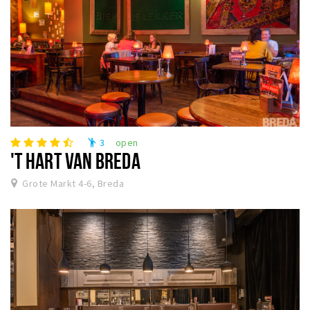
3
open
emoji_people
'T HART VAN BREDA
Grote Markt 4-6, Breda