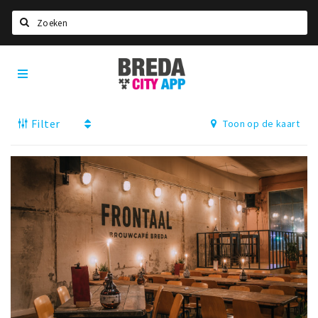
Zoeken
Breda
Home
City
App
Agenda
Filter
Toon op de kaart
Deals
Party pics
Nieuws, interviews & blogs
Eten
Drinken
Slapen
Recreatief
Winkels