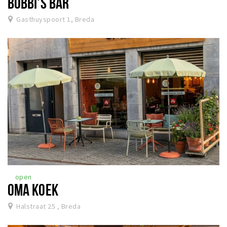
BOBBI'S BAR
Gasthuyspoort 1, Breda
open
OMA KOEK
Halstraat 25 , Breda