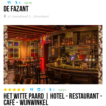
8
open
restaurant
emoji_people
DE FAZANT
st. Annadreef 2 , Ulvenhout
17
1
open
restaurant
event
emoji_people
HET WITTE PAARD | HOTEL - RESTAURANT -
CAFÉ - WIJNWINKEL