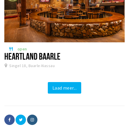
open
restaurant
HEARTLAND BAARLE
Singel 18, Baarle-Nassau
Laad meer...