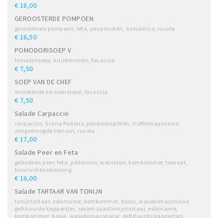
€ 18,00
GEROOSTERDE POMPOEN
geroosterde pompoen, feta, pecannoten, balsamico, rucola
€ 16,50
POMODORISOEP V
tomatensoep, kruidenroom, focaccia
€ 7,50
SOEP VAN DE CHEF
wisselende seizoenssoep, focaccia
€ 7,50
Salade Carpaccio
carpaccio, Grana Padano, pijnboompitten, truffelmayonaise,
zongedroogde tomaat, rucola
€ 17,00
Salade Peer en Feta
gebakken peer, feta, pittenmix, walnoten, komkommer, tomaat,
bosvruchtendressing
€ 16,00
Salade TARTAAR VAN TONIJN
tonijntartaar, edamame, komkommer, bosui, wasabimayonaise,
gefrituurde kappertjes, sesamzaadtonijntartaar, edamame,
komkommer, bosui, wasabimayonaise, gefrituurde kappertjes,