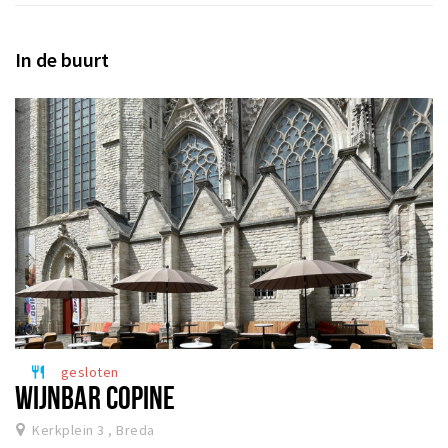
In de buurt
gesloten
restaurant
WIJNBAR COPINE
Kerkplein 3 , Breda