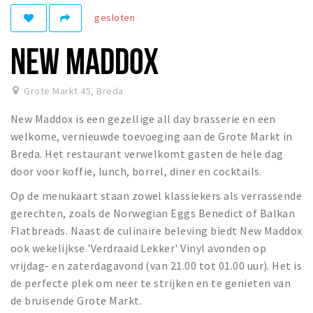
gesloten
Winkelgebieden
Parkeren
NEW MADDOX
Bezienswaardigheden
Grote Markt 45
,
Breda
Musea, theaters & podia
New Maddox is een gezellige all day brasserie en een
Uitjes & activiteiten
welkome, vernieuwde toevoeging aan de Grote Markt in
Toeristische routes
Breda. Het restaurant verwelkomt gasten de hele dag
Natuurgebieden
door voor koffie, lunch, borrel, diner en cocktails.
Baroniepoorten
Op de menukaart staan zowel klassiekers als verrassende
Sport
gerechten, zoals de Norwegian Eggs Benedict of Balkan
Flatbreads. Naast de culinaire beleving biedt New Maddox
Privacy
ook wekelijkse 'Verdraaid Lekker' Vinyl avonden op
vrijdag- en zaterdagavond (van 21.00 tot 01.00 uur). Het is
de perfecte plek om neer te strijken en te genieten van
Inloggen
de bruisende Grote Markt.