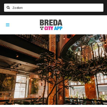
Zoeken
Breda
Home
City
App
Agenda
Deals
Party pics
Nieuws, interviews & blogs
Eten
Drinken
Slapen
Recreatief
Winkels