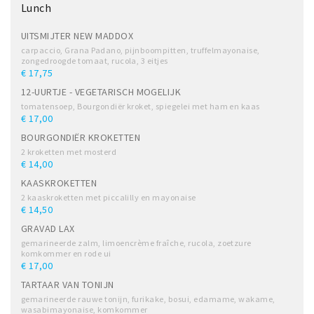
Lunch
UITSMIJTER NEW MADDOX
carpaccio, Grana Padano, pijnboompitten, truffelmayonaise,
zongedroogde tomaat, rucola, 3 eitjes
€ 17,75
12-UURTJE - VEGETARISCH MOGELIJK
tomatensoep, Bourgondiër kroket, spiegelei met ham en kaas
€ 17,00
BOURGONDIËR KROKETTEN
2 kroketten met mosterd
€ 14,00
KAASKROKETTEN
2 kaaskroketten met piccalilly en mayonaise
€ 14,50
GRAVAD LAX
gemarineerde zalm, limoencrème fraîche, rucola, zoetzure
komkommer en rode ui
€ 17,00
TARTAAR VAN TONIJN
gemarineerde rauwe tonijn, furikake, bosui, edamame, wakame,
wasabimayonaise, komkommer