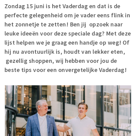
Zondag 15 juni is het Vaderdag en dat is de
Winkelgebieden
perfecte gelegenheid om je vader eens flink in
Parkeren
het zonnetje te zetten! Ben jij opzoek naar
leuke ideeën voor deze speciale dag? Met deze
Bezienswaardigheden
lijst helpen we je graag een handje op weg! Of
Musea, theaters & podia
hij nu avontuurlijk is, houdt van lekker eten,
Uitjes & activiteiten
gezellig shoppen, wij hebben voor jou de
Toeristische routes
beste tips voor een onvergetelijke Vaderdag!
Natuurgebieden
Baroniepoorten
Sport
Privacy
Inloggen