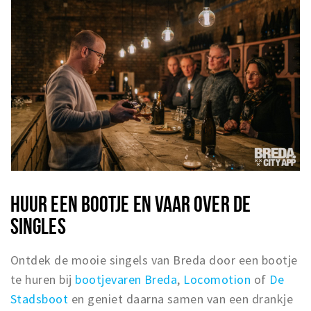
HUUR EEN BOOTJE EN VAAR OVER DE
SINGLES
Ontdek de mooie singels van Breda door een bootje
te huren bij
bootjevaren Breda
,
Locomotion
of
De
Stadsboot
en geniet daarna samen van een drankje