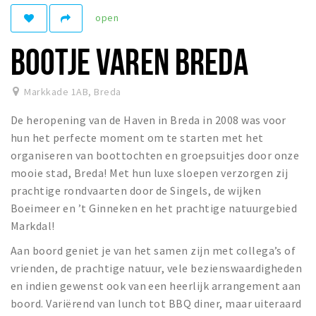
open
Winkelgebieden
Parkeren
BOOTJE VAREN BREDA
Bezienswaardigheden
Markkade 1AB
,
Breda
Musea, theaters & podia
De heropening van de Haven in Breda in 2008 was voor
Uitjes & activiteiten
hun het perfecte moment om te starten met het
Toeristische routes
organiseren van boottochten en groepsuitjes door onze
Natuurgebieden
mooie stad, Breda! Met hun luxe sloepen verzorgen zij
prachtige rondvaarten door de Singels, de wijken
Baroniepoorten
Boeimeer en ’t Ginneken en het prachtige natuurgebied
Sport
Markdal!
Privacy
Aan boord geniet je van het samen zijn met collega’s of
vrienden, de prachtige natuur, vele bezienswaardigheden
en indien gewenst ook van een heerlijk arrangement aan
Inloggen
boord. Variërend van lunch tot BBQ diner, maar uiteraard