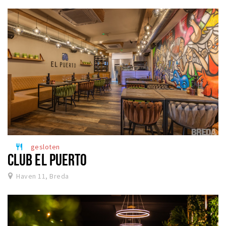
gesloten
restaurant
CLUB EL PUERTO
Haven 11, Breda