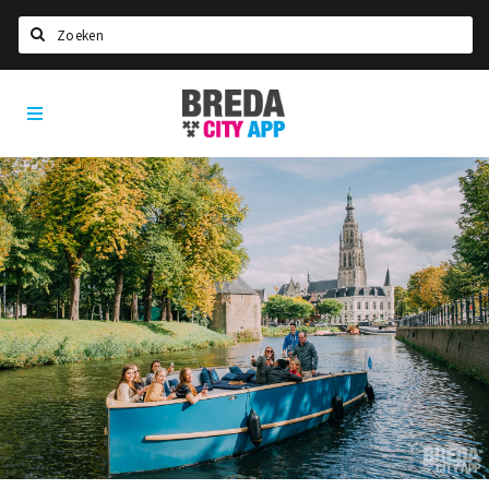
Zoeken
Breda
Home
City
App
Agenda
Deals
Party pics
Nieuws, interviews & blogs
Eten
Drinken
Slapen
Recreatief
Winkels