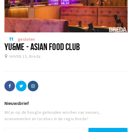
gesloten
restaurant
YU&ME - ASIAN FOOD CLUB
HAVEN 15, Breda
Nieuwsbrief
Wil je op de hoogte gehouden worden van nieuws,
evenementen en locaties in de regio Breda?