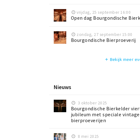
vrijdag, 25 september 16:00
Open dag Bourgondische Bierk
zondag, 27 september 15:00
Bourgondische Bierproeverij
Bekijk meer e
add
Nieuws
3 oktober 2025
Bourgondische Bierkelder viert
jubileum met speciale vintage
bierproeverijen
8 mei 2025