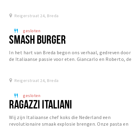
socializen. Dat is Foodhall Breda:...
Reigerstraat 24, Breda
gesloten
restaurant
SMASH BURGER
In het hart van Breda begon ons verhaal, gedreven door
de Italiaanse passie voor eten. Giancarlo en Roberto, de
meesterbreinen achter Ragazzi Italian...
Reigerstraat 24, Breda
gesloten
restaurant
RAGAZZI ITALIANI
Wij zijn Italiaanse chef koks die Nederland een
revolutionaire smaak explosie brengen. Onze pasta en
pizza zijn niet zomaar bij elkaar geraapt, over e...