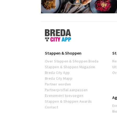
Stappen
&
Shoppen
Breda
Stappen & Shoppen
St
Over Stappen & Shoppen Breda
Re
Stappen & Shoppen Magazine
Ui
Breda City App
Ov
Breda City Mapp
Partner worden
Partnerprofiel aanpassen
Evenement toevoegen
Ag
Stappen & Shoppen Awards
Ev
Contact
Bi