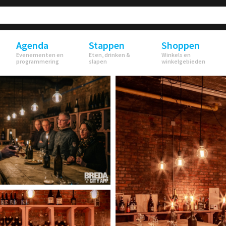
Agenda
Stappen
Shoppen
Evenementen en
Eten, drinken &
Winkels en
programmering
slapen
winkelgebieden