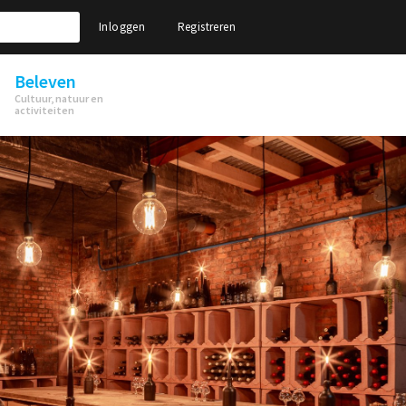
Inloggen
Registreren
Beleven
Cultuur, natuur en
activiteiten