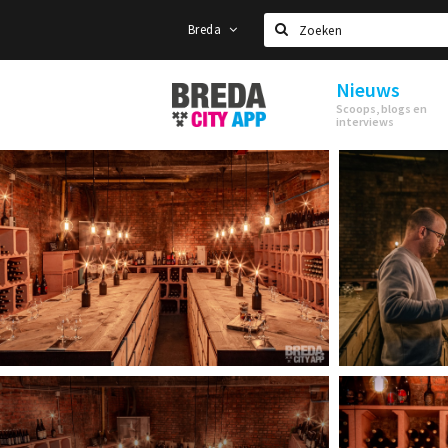
Breda
Zoeken
Nieuws
Stappen
Scoops, blogs en
&
interviews
Shoppen
Breda