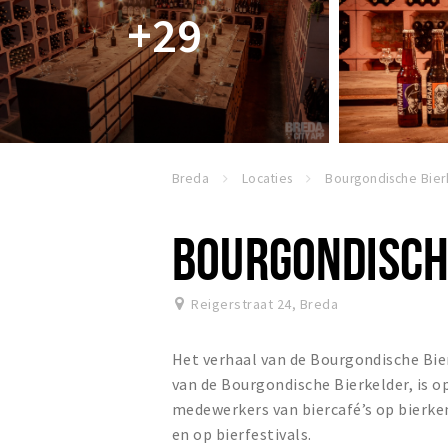
+29
Breda
Locaties
BOURGONDISCH
Reigerstraat 24
,
Breda
Het verhaal van de Bourgondische Bier
van de Bourgondische Bierkelder, is o
medewerkers van biercafé’s op bierkenn
en op bierfestivals.