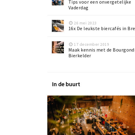
Tips voor een onvergetelijke
Vaderdag
26 mei 2023
16x De leukste biercafés in Br
17 december 2019
Maak kennis met de Bourgond
Bierkelder
In de buurt