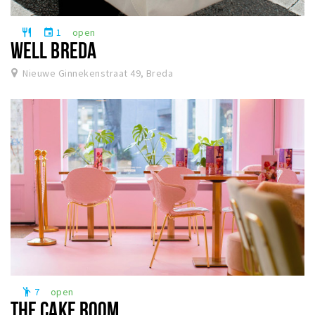
Winkelgebieden
1
open
restaurant
event
Parkeren
WELL BREDA
Nieuwe Ginnekenstraat 49, Breda
Bezienswaardigheden
Musea, theaters & podia
Uitjes & activiteiten
Toeristische routes
Natuurgebieden
Baroniepoorten
Sport
Privacy
Inloggen
7
open
emoji_people
THE CAKE ROOM