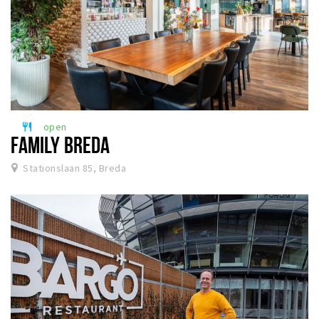
open
restaurant
FAMILY BREDA
Stationslaan 85, Breda