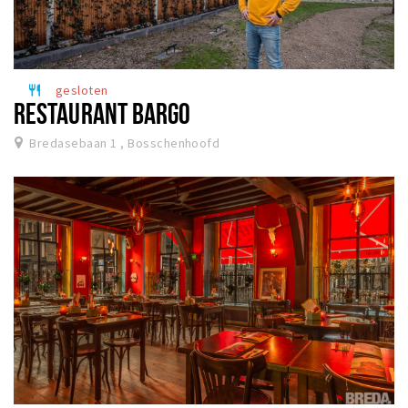
gesloten
restaurant
RESTAURANT BARGO
Bredasebaan 1 , Bosschenhoofd