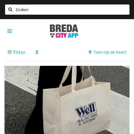
Zoeken
Breda
Home
City
App
Agenda
Filter
Toon op de kaart
Deals
Party pics
Nieuws, interviews & blogs
Eten
Drinken
Slapen
Recreatief
Winkels