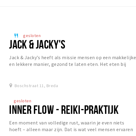
gesloten
restaurant
JACK & JACKY'S
Jack & Jacky’s heeft als missie mensen op een makkelijk
en lekkere manier, gezond te laten eten. Het eten bij
Jack & Jacky’s is puur, zonder onnodige...
Boschstraat 11, Breda
gesloten
INNER FLOW - REIKI-PRAKTIJK
Een moment van volledige rust, waarin je even niets
hoeft – alleen maar zijn. Dat is wat veel mensen ervaren