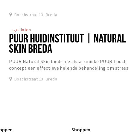
tijdens een sessie bij Inner Flow, de nie...
Boschstraat 13, Breda
gesloten
PUUR HUIDINSTITUUT | NATURAL
SKIN BREDA
PUUR Natural Skin biedt met haar unieke PUUR Touch
concept een effectieve helende behandeling om stress
los te laten en jezelf en je huid te laten str...
Boschstraat 13, Breda
appen
Shoppen