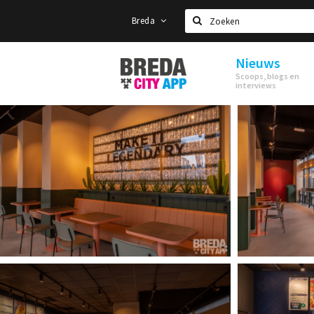
Breda
Zoeken
Nieuws
Stappen
Scoops, blogs en
&
interviews
Shoppen
Breda