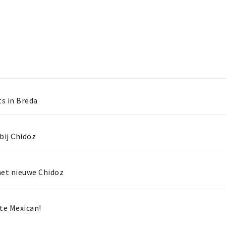
ts in Breda
bij Chidoz
het nieuwe Chidoz
ite Mexican!