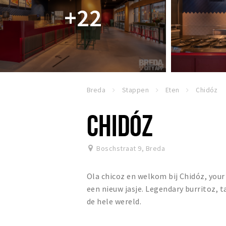
+22
Breda
Stappen
Eten
Chidóz
CHIDÓZ
Boschstraat 9
,
Breda
Ola chicoz en welkom bij Chidóz, your 
een nieuw jasje. Legendary burritoz, 
de hele wereld.