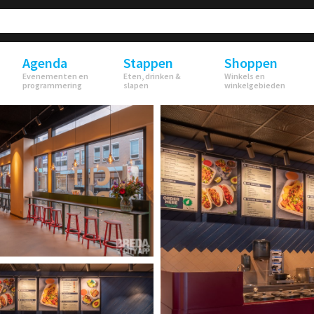
Agenda
Stappen
Shoppen
Evenementen en
Eten, drinken &
Winkels en
programmering
slapen
winkelgebieden