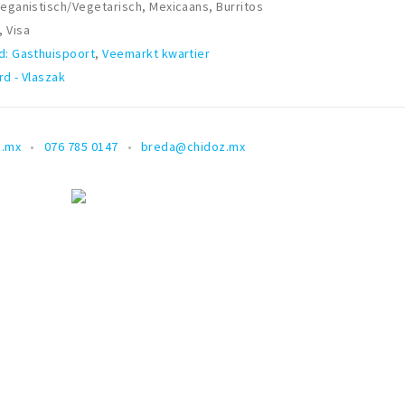
Veganistisch/Vegetarisch, Mexicaans, Burritos
 Visa
d: Gasthuispoort
,
Veemarkt kwartier
rd - Vlaszak
z.mx
076 785 0147
breda@chidoz.mx