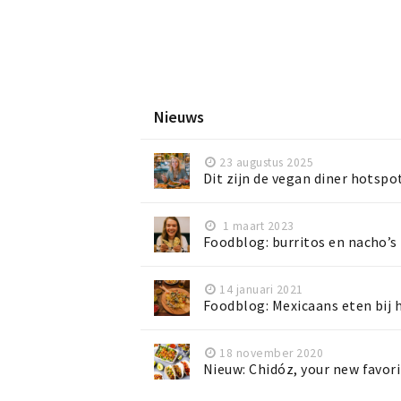
Nieuws
23 augustus 2025
Dit zijn de vegan diner hotspo
1 maart 2023
Foodblog: burritos en nacho’s 
14 januari 2021
Foodblog: Mexicaans eten bij 
18 november 2020
Nieuw: Chidóz, your new favor