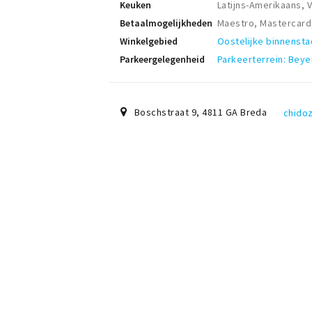
Keuken
Latijns-Amerikaans, 
Betaalmogelijkheden
Maestro, Mastercard,
Winkelgebied
Oostelijke binnensta
Parkeergelegenheid
Parkeerterrein: Beye
Boschstraat 9
,
4811 GA
Breda
chido