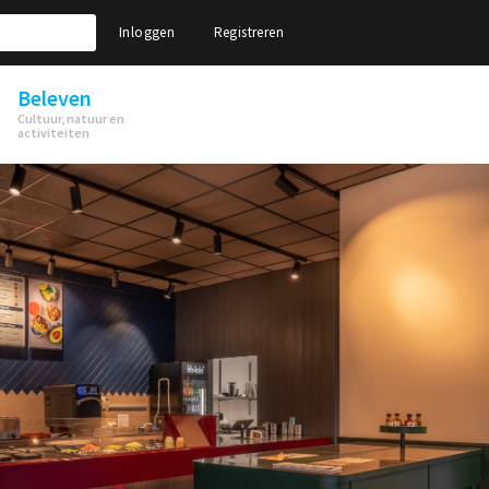
Inloggen
Registreren
Beleven
Cultuur, natuur en
activiteiten