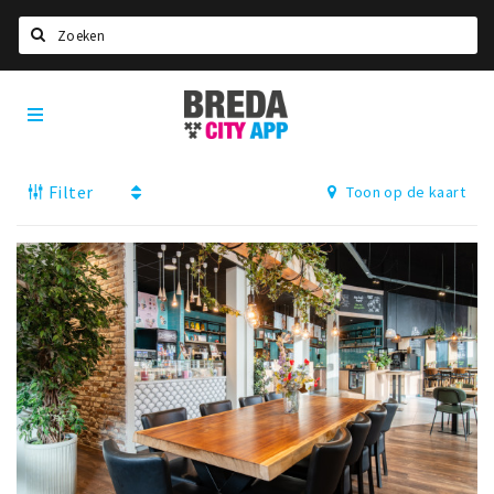
Zoeken
Breda
Home
City
App
Agenda
Filter
Toon op de kaart
Deals
Party pics
Nieuws, interviews & blogs
Eten
Drinken
Slapen
Recreatief
Winkels