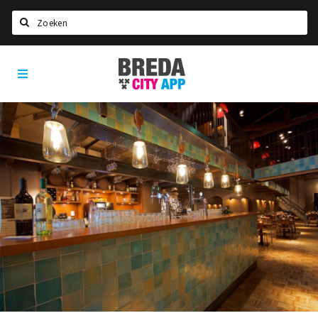
Zoeken
Breda
Home
City
App
Agenda
Deals
Party pics
Nieuws, interviews & blogs
Eten
Drinken
Slapen
Recreatief
Winkels