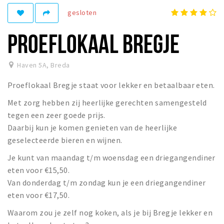
gesloten
Winkelgebieden
Parkeren
PROEFLOKAAL BREGJE
Bezienswaardigheden
Haven 5A
,
Breda
Musea, theaters & podia
Proeflokaal Bregje staat voor lekker en betaalbaar eten.
Uitjes & activiteiten
Met zorg hebben zij heerlijke gerechten samengesteld
Toeristische routes
tegen een zeer goede prijs.
Natuurgebieden
Daarbij kun je komen genieten van de heerlijke
Baroniepoorten
geselecteerde bieren en wijnen.
Sport
Je kunt van maandag t/m woensdag een driegangendiner
eten voor €15,50.
Privacy
Van donderdag t/m zondag kun je een driegangendiner
eten voor €17,50.
Inloggen
Waarom zou je zelf nog koken, als je bij Bregje lekker en