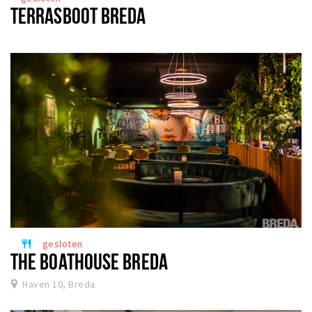
TERRASBOOT BREDA
gesloten
restaurant
THE BOATHOUSE BREDA
Haven 10, Breda